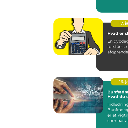
skattepligt
17. j
Hvad er s
En dybde
forståelse 
16. j
Bunfradra
Hvad du s
Indledning
Bunfradra
er et vigti
som har a
betydning