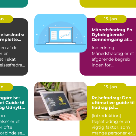
for enkeltperso...
an
15. jan
Månedsfradrag En
elsesfradra
Dybdegående
omplette
Gennemgang af
Skattefordele
 en af de
Indledning:
r er
Månedsfradrag er et
t i skat
afgørende begreb
elsesfradrag
inden for
at få en
skatteplanlægning,
som alle bør være
opmæ...
an
15. jan
pgørelse:
Rejsefradrag: Den
t Guide til
ultimative guide til
 og Udnytte
fradrag på
rejseomkostninger
on:
[Introduktion]
lse" er et
Rejsefradrag er en
r ofte
vigtig faktor, som
forbindelse
mange personer er