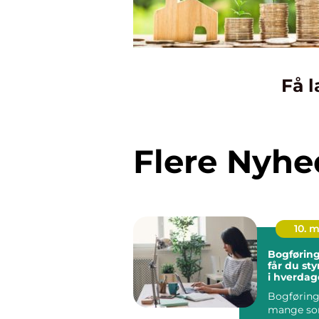
Få l
Flere Nyhe
10. 
Bogføring fyn
får du sty
i hverda
Bogføring 
mange so