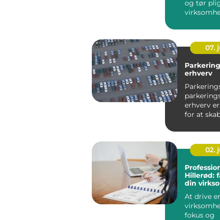
og tør pli
virksomhe
kan god b
væ...
07. j
Parkering
erhverv
Parkering
parkerings
erhverv e
for at ska
professione
02. j
Profession
Hillerød: 
din virk
økonomi
At drive e
virksomhe
fokus og