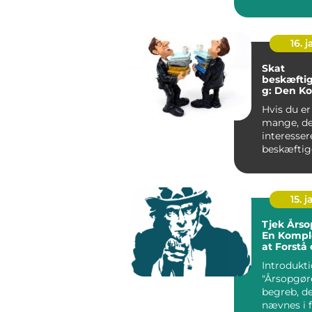
person...
16. j
Skat
beskæftig
g: Den K
Guide
Hvis du er
mange, de
interessere
beskæftig
og ønsker 
dybde...
15. j
Tjek Årso
En Komple
at Forstå
Den
Introdukti
"Årsopgøre
begreb, de
nævnes i 