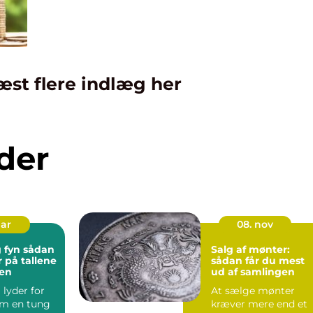
æst flere indlæg her
der
mar
08. nov
 sådan
Salg af mønter:
r på tallene
sådan får du mest
gen
ud af samlingen
lyder for
At sælge mønter
m en tung
kræver mere end et