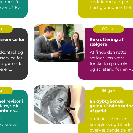
gt, men for
godt kamera og en
der på Fyn
hurtig annonce. Det
ogføring
handler ...
ul
06. jul
sservice for
Rekruttering af
sælgere
skontrol og
At finde den rette
service for
sælger kan være
r afgørende
forskellen på vækst
be en
og stilstand for en v..
l ...
ul
06. jan
el revisor i
En dybtgående
få styr på
guide til håndterin
somheds
af gæld
n
gæld kan være en
d kræver
kompleks og til tider
overvældende del af