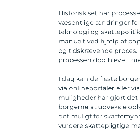
Historisk set har proces
væsentlige ændringer fo
teknologi og skattepoliti
manuelt ved hjælp af papi
og tidskrævende proces. M
processen dog blevet for
I dag kan de fleste borge
via onlineportaler eller v
muligheder har gjort det
borgerne at udveksle oply
det muligt for skattemyn
vurdere skattepligtige mer