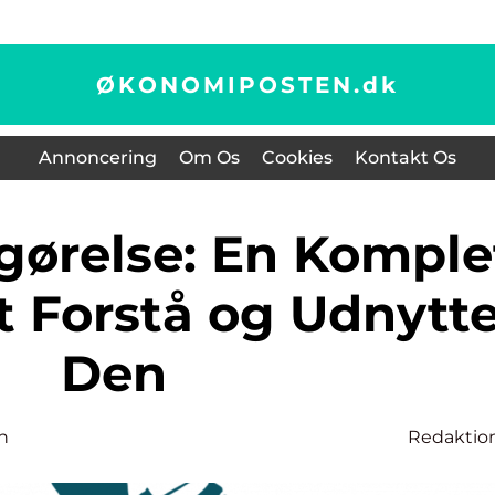
ØKONOMIPOSTEN.
dk
Annoncering
Om Os
Cookies
Kontakt Os
at Forstå og Udnytt
Den
n
Redaktio