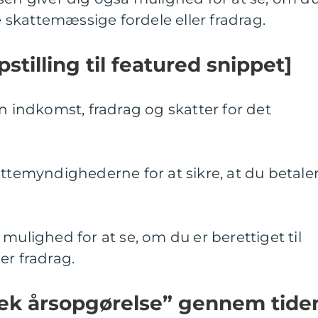
le skattemæssige fordele eller fradrag.
stilling til featured snippet]
in indkomst, fradrag og skatter for det
attemyndighederne for at sikre, at du betale
mulighed for at se, om du er berettiget til
er fradrag.
jek årsopgørelse” gennem tide