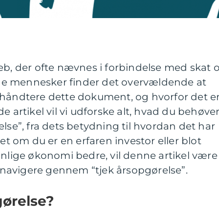
eb, der ofte nævnes i forbindelse med skat 
e mennesker finder det overvældende at
 håndtere dette dokument, og hvorfor det e
e artikel vil vi udforske alt, hvad du behøve
lse”, fra dets betydning til hvordan det har
set om du er en erfaren investor eller blot
onlige økonomi bedre, vil denne artikel være
at navigere gennem “tjek årsopgørelse”.
gørelse?