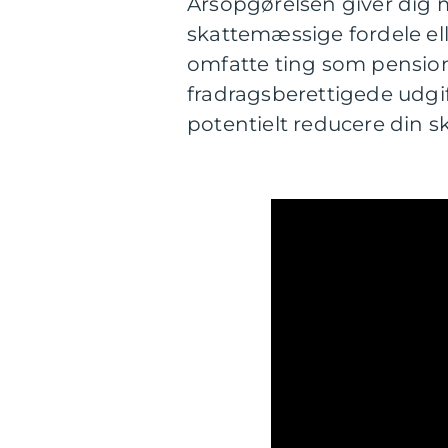
Årsopgørelsen giver dig m
skattemæssige fordele elle
omfatte ting som pensions
fradragsberettigede udgif
potentielt reducere din s