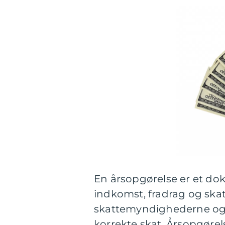
En årsopgørelse er et dok
indkomst, fradrag og skat
skattemyndighederne og er
korrekte skat. Årsopgørel