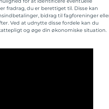
ulighed for at identificere eventuelle
r fradrag, du er berettiget til. Disse kan
indbetalinger, bidrag til fagforeninger elle
ter. Ved at udnytte disse fordele kan du
kattepligt og øge din økonomiske situation.