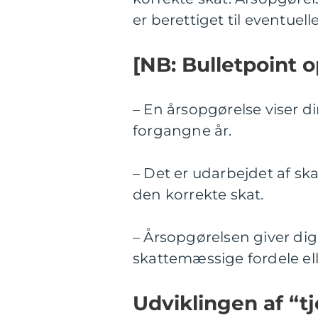
er berettiget til eventuel
[NB: Bulletpoint op
– En årsopgørelse viser d
forgangne år.
– Det er udarbejdet af sk
den korrekte skat.
– Årsopgørelsen giver dig 
skattemæssige fordele ell
Udviklingen af “t