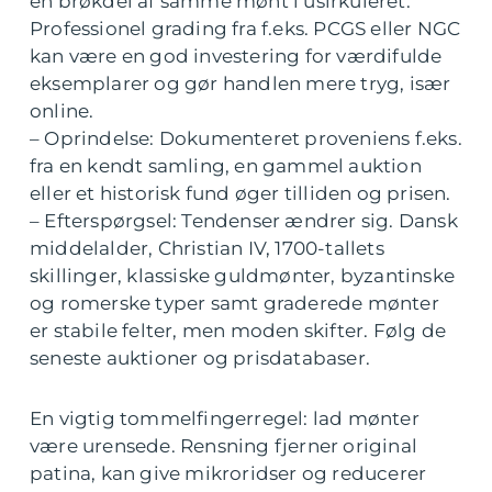
en brøkdel af samme mønt i usirkuleret.
Professionel grading fra f.eks. PCGS eller NGC
kan være en god investering for værdifulde
eksemplarer og gør handlen mere tryg, især
online.
– Oprindelse: Dokumenteret proveniens f.eks.
fra en kendt samling, en gammel auktion
eller et historisk fund øger tilliden og prisen.
– Efterspørgsel: Tendenser ændrer sig. Dansk
middelalder, Christian IV, 1700-tallets
skillinger, klassiske guldmønter, byzantinske
og romerske typer samt graderede mønter
er stabile felter, men moden skifter. Følg de
seneste auktioner og prisdatabaser.
En vigtig tommelfingerregel: lad mønter
være urensede. Rensning fjerner original
patina, kan give mikroridser og reducerer