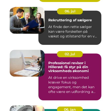
06. jul
Rekruttering af sælgere
At finde den rette sælger
kan være forskellen på
vækst og stilstand for en v...
02. jul
Professionel revisor i
Hillerød: få styr på din
virksomheds økonomi
At drive en virksomhed
kræver fokus og
engagement, men det kan
ofte være en udfordring a...
06. jan