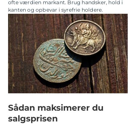
ofte værdien markant. Brug handsker, hold i
kanten og opbevar i syrefrie holdere.
Sådan maksimerer du
salgsprisen