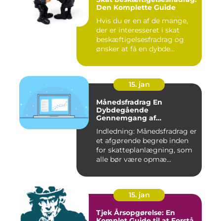
Den Komplette Guide
Hvis du er en af de mange,
der er interesseret i skat
beskæftigelsesfradrag og
ønsker at få en dybde...
15. jan
Månedsfradrag En
Dybdegående
Gennemgang af
Skattefordele
Indledning: Månedsfradrag er
et afgørende begreb inden
for skatteplanlægning, som
alle bør være opmæ...
15. jan
Tjek Årsopgørelse: En
Komplet Guide til at Forstå