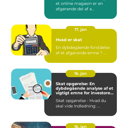
et online magasin er en
afgørende del af a...
17. jan
Hvad er skat
En dybdegående forståelse
af et afgørende emne ? ...
16. jan
Skat opgørelse: En
dybdegående analyse af et
vigtigt emne for investorer
og finansfolk
Skat opgørelse - Hvad du
skal vide Indledning: ...
16. jan