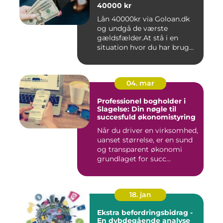
40000 kr
Lån 40000kr via Goloan.dk
og undgå de værste
gældsfælder.At stå i en
situation hvor du har brug
for ...
04. mar
Professionel bogholder i
Slagelse: Din nøgle til
succesfuld økonomistyring
Når du driver en virksomhed,
uanset størrelse, er en sund
og transparent økonomi
grundlaget for succ...
18. jan
Ekstra befordringsbidrag -
En dybdegående analyse