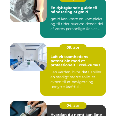
En dybtgående guide til
håndtering af gæld
gæld kan være en kompleks
og til tider overvældende del
af vores personlige &oslas...
09. apr
Løft virksomhedens
potentiale med et
professionelt Excel-kursus
I en verden, hvor data spiller
en stadigt større rolle, er
evnen til at navigere og
udnytte kraftful...
04. apr
Hvordan du nemt kan låne