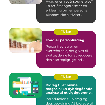
Hvad er en ret årsopgørelse?
En ret årsopgørelse er en
erklæring om en persons
økonomiske aktivitet...
17. jan
Hvad er personfradrag
Personfradrag er en
skattefordele, der gives til
skatteyderne for at reducere
den skattepligtige ind...
17. jan
Bidrag til et online
magasin: En dybdegående
analyse af et vigtigt emne
for investorer og finansfolk
Introduktion til bidrag og
dets betydning At bidrage til