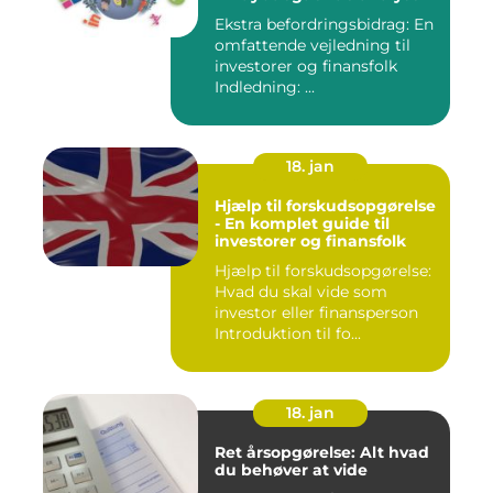
Ekstra befordringsbidrag: En
omfattende vejledning til
investorer og finansfolk
Indledning: ...
18. jan
Hjælp til forskudsopgørelse
- En komplet guide til
investorer og finansfolk
Hjælp til forskudsopgørelse:
Hvad du skal vide som
investor eller finansperson
Introduktion til fo...
18. jan
Ret årsopgørelse: Alt hvad
du behøver at vide