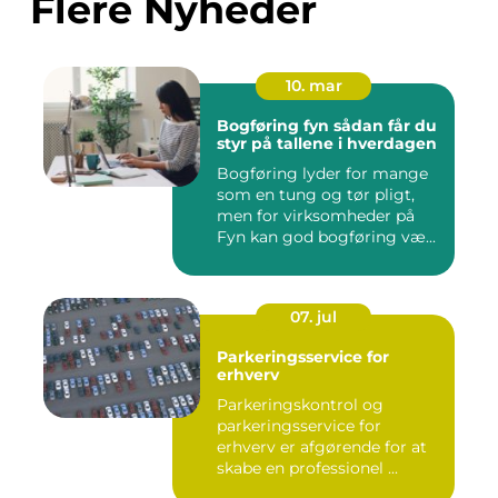
Flere Nyheder
10. mar
Bogføring fyn sådan får du
styr på tallene i hverdagen
Bogføring lyder for mange
som en tung og tør pligt,
men for virksomheder på
Fyn kan god bogføring væ...
07. jul
Parkeringsservice for
erhverv
Parkeringskontrol og
parkeringsservice for
erhverv er afgørende for at
skabe en professionel ...