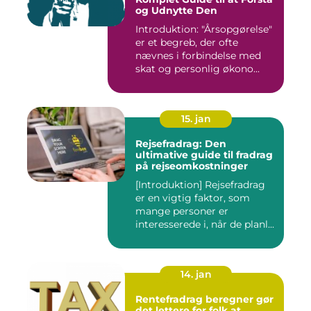
og Udnytte Den
Introduktion: "Årsopgørelse"
er et begreb, der ofte
nævnes i forbindelse med
skat og personlig økono...
15. jan
Rejsefradrag: Den
ultimative guide til fradrag
på rejseomkostninger
[Introduktion] Rejsefradrag
er en vigtig faktor, som
mange personer er
interesserede i, når de planl...
14. jan
Rentefradrag beregner gør
det lettere for folk at