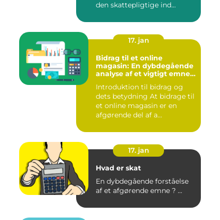
den skattepligtige ind...
17. jan
Bidrag til et online
magasin: En dybdegående
analyse af et vigtigt emne
for investorer og finansfolk
Introduktion til bidrag og
dets betydning At bidrage til
et online magasin er en
afgørende del af a...
17. jan
Hvad er skat
En dybdegående forståelse
af et afgørende emne ? ...