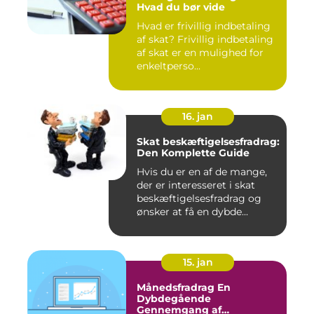
Hvad du bør vide
Hvad er frivillig indbetaling
af skat? Frivillig indbetaling
af skat er en mulighed for
enkeltperso...
16. jan
Skat beskæftigelsesfradrag:
Den Komplette Guide
Hvis du er en af de mange,
der er interesseret i skat
beskæftigelsesfradrag og
ønsker at få en dybde...
15. jan
Månedsfradrag En
Dybdegående
Gennemgang af