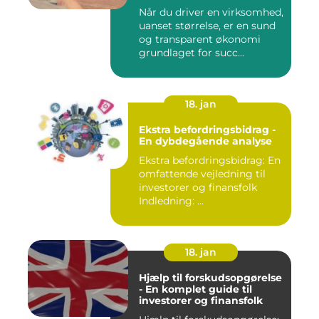
Når du driver en virksomhed,
uanset størrelse, er en sund
og transparent økonomi
grundlaget for succ...
18. jan
Ekstra befordringsbidrag -
En dybdegående analyse
Ekstra befordringsbidrag: En
omfattende vejledning til
investorer og finansfolk
Indledning: ...
18. jan
Hjælp til forskudsopgørelse
- En komplet guide til
investorer og finansfolk