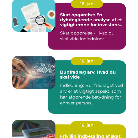
16. jan
Skat opgørelse: En
dybdegående analyse af et
vigtigt emne for investorer
og finansfolk
Skat opgørelse - Hvad du
skal vide Indledning: ...
16. jan
Bunfradrag arv: Hvad du
skal vide
Indledning: Bunfradraget ved
arv er et vigtigt aspekt, som
har afgørende betydning for
enhver person...
16. jan
Frivillig indbetaling af skat: