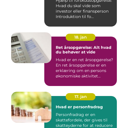
Hjælp til forskudsopgørelse:
Hvad du skal vide som
investor eller finansperson
Introduktion til fo...
18. jan
Ret årsopgørelse: Alt hvad
du behøver at vide
Hvad er en ret årsopgørelse?
En ret årsopgørelse er en
erklæring om en persons
økonomiske aktivitet...
17. jan
Hvad er personfradrag
Personfradrag er en
skattefordele, der gives til
skatteyderne for at reducere