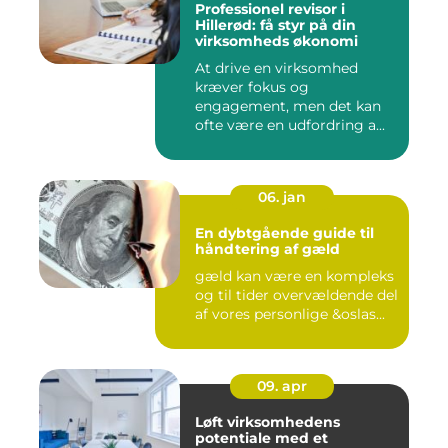
Professionel revisor i
Hillerød: få styr på din
virksomheds økonomi
At drive en virksomhed
kræver fokus og
engagement, men det kan
ofte være en udfordring a...
06. jan
En dybtgående guide til
håndtering af gæld
gæld kan være en kompleks
og til tider overvældende del
af vores personlige &oslas...
09. apr
Løft virksomhedens
potentiale med et