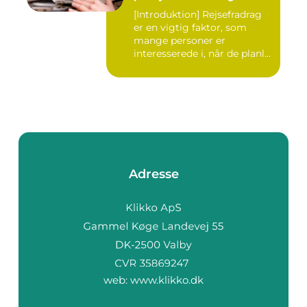
[Introduktion] Rejsefradrag
er en vigtig faktor, som
mange personer er
interesserede i, når de planl...
Adresse
web:
www.klikko.dk