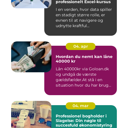
professionelt Excel-kursus
I en verden, hvor data spiller
en stadigt større rolle, er
evnen til at navigere og
udnytte kraftful...
04. apr
Hvordan du nemt kan låne
40000 kr
Lån 40000kr via Goloan.dk
og undgå de værste
gældsfælder.At stå i en
situation hvor du har brug
for ...
04. mar
Professionel bogholder i
Slagelse: Din nøgle til
succesfuld økonomistyring