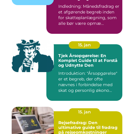
Skattefordele
Indledning: Månedsfradrag er
et afgørende begreb inden
for skatteplanlægning, som
alle bør være opmæ...
15. jan
Tjek Årsopgørelse: En
Komplet Guide til at Forstå
og Udnytte Den
Introduktion: "Årsopgørelse"
er et begreb, der ofte
nævnes i forbindelse med
skat og personlig økono...
15. jan
Rejsefradrag: Den
ultimative guide til fradrag
på rejseomkostninger