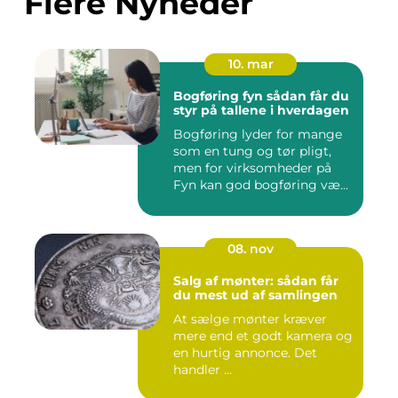
Flere Nyheder
10. mar
Bogføring fyn sådan får du
styr på tallene i hverdagen
Bogføring lyder for mange
som en tung og tør pligt,
men for virksomheder på
Fyn kan god bogføring væ...
08. nov
Salg af mønter: sådan får
du mest ud af samlingen
At sælge mønter kræver
mere end et godt kamera og
en hurtig annonce. Det
handler ...