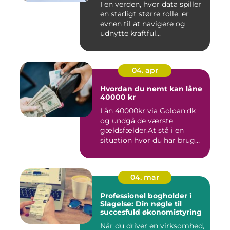
I en verden, hvor data spiller
en stadigt større rolle, er
evnen til at navigere og
udnytte kraftful...
04. apr
Hvordan du nemt kan låne
40000 kr
Lån 40000kr via Goloan.dk
og undgå de værste
gældsfælder.At stå i en
situation hvor du har brug
for ...
04. mar
Professionel bogholder i
Slagelse: Din nøgle til
succesfuld økonomistyring
Når du driver en virksomhed,