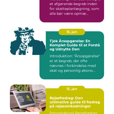
et afgørende begreb inden
for skatteplanlægning, som
alle bør være opmæ...
15. jan
Tjek Årsopgørelse: En
Komplet Guide til at Forstå
og Udnytte Den
Introduktion: "Årsopgørelse"
er et begreb, der ofte
nævnes i forbindelse med
skat og personlig økono...
15. jan
Rejsefradrag: Den
ultimative guide til fradrag
på rejseomkostninger
[Introduktion] Rejsefradrag