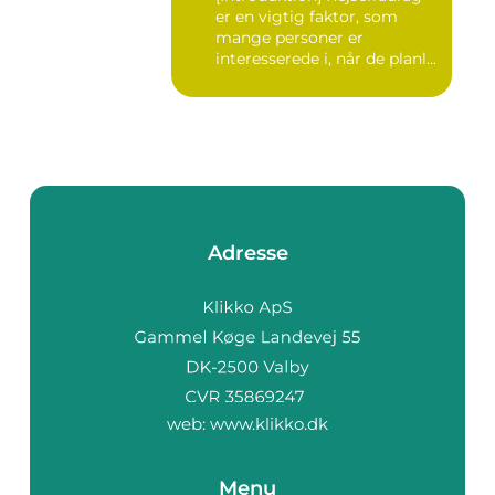
er en vigtig faktor, som
mange personer er
interesserede i, når de planl...
Adresse
web:
www.klikko.dk
Menu