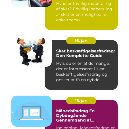
Hvad er frivillig indbetaling
af skat? Frivillig indbetaling
af skat er en mulighed for
enkeltperso...
16. jan
Skat beskæftigelsesfradrag:
Den Komplette Guide
Hvis du er en af de mange,
der er interesseret i skat
beskæftigelsesfradrag og
ønsker at få en dybde...
15. jan
Månedsfradrag En
Dybdegående
Gennemgang af
Skattefordele
Indledning: Månedsfradrag er