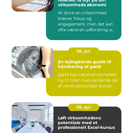
Hillerød: få styr på din
virksomheds økonomi
At drive en virksomhed
kræver fokus og
engagement, men det kan
ofte være en udfordring a...
06. jan
En dybtgående guide til
håndtering af gæld
gæld kan være en kompleks
og til tider overvældende del
af vores personlige &oslas...
09. apr
Løft virksomhedens
potentiale med et
professionelt Excel-kursus