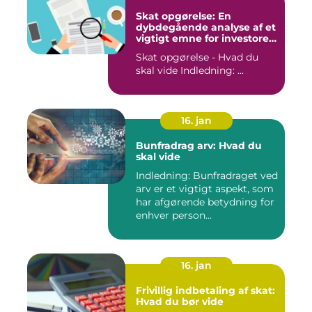
Skat opgørelse: En
dybdegående analyse af et
vigtigt emne for investorer
og finansfolk
Skat opgørelse - Hvad du
skal vide Indledning: ...
16. jan
Bunfradrag arv: Hvad du
skal vide
Indledning: Bunfradraget ved
arv er et vigtigt aspekt, som
har afgørende betydning for
enhver person...
16. jan
Frivillig indbetaling af skat:
Hvad du bør vide