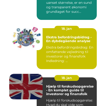
uanset størrelse, er en sund
og transparent økonomi
grundlaget for succ...
18. jan
Ekstra befordringsbidrag -
En dybdegående analyse
Ekstra befordringsbidrag: En
omfattende vejledning til
investorer og finansfolk
Indledning: ...
18. jan
Hjælp til forskudsopgørelse
- En komplet guide til
investorer og finansfolk
Hjælp til forskudsopgørelse:
Hvad du skal vide som