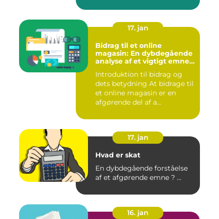
17. jan
Bidrag til et online
magasin: En dybdegående
analyse af et vigtigt emne
for investorer og finansfolk
Introduktion til bidrag og
dets betydning At bidrage til
et online magasin er en
afgørende del af a...
17. jan
Hvad er skat
En dybdegående forståelse
af et afgørende emne ? ...
16. jan