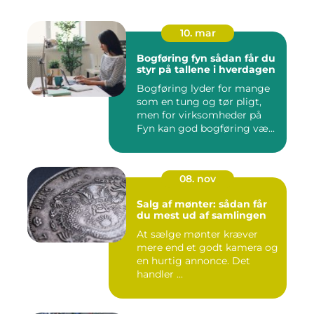
10. mar
Bogføring fyn sådan får du
styr på tallene i hverdagen
Bogføring lyder for mange
som en tung og tør pligt,
men for virksomheder på
Fyn kan god bogføring væ...
08. nov
Salg af mønter: sådan får
du mest ud af samlingen
At sælge mønter kræver
mere end et godt kamera og
en hurtig annonce. Det
handler ...