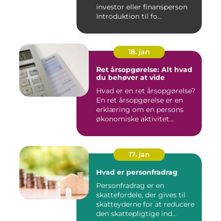
investor eller finansperson
Introduktion til fo...
18. jan
Ret årsopgørelse: Alt hvad
du behøver at vide
Hvad er en ret årsopgørelse?
En ret årsopgørelse er en
erklæring om en persons
økonomiske aktivitet...
17. jan
Hvad er personfradrag
Personfradrag er en
skattefordele, der gives til
skatteyderne for at reducere
den skattepligtige ind...