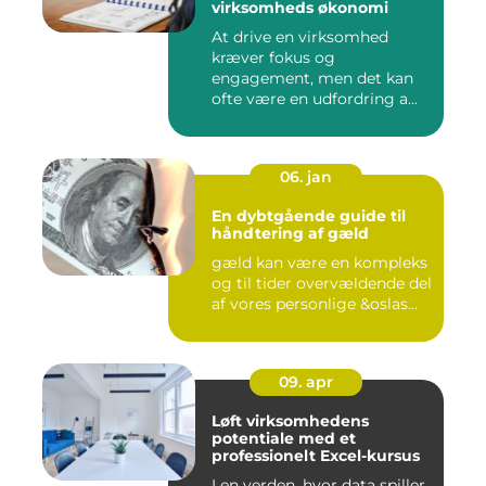
virksomheds økonomi
At drive en virksomhed
kræver fokus og
engagement, men det kan
ofte være en udfordring a...
06. jan
En dybtgående guide til
håndtering af gæld
gæld kan være en kompleks
og til tider overvældende del
af vores personlige &oslas...
09. apr
Løft virksomhedens
potentiale med et
professionelt Excel-kursus
I en verden, hvor data spiller