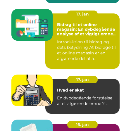
17. jan
Bidrag til et online
magasin: En dybdegående
analyse af et vigtigt emne
for investorer og finansfolk
Introduktion til bidrag og
dets betydning At bidrage til
et online magasin er en
afgørende del af a...
17. jan
Hvad er skat
En dybdegående forståelse
af et afgørende emne ? ...
16. jan