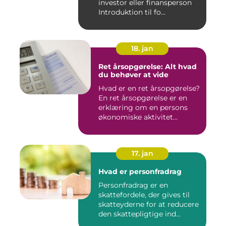
investor eller finansperson
Introduktion til fo...
18. jan
Ret årsopgørelse: Alt hvad
du behøver at vide
Hvad er en ret årsopgørelse?
En ret årsopgørelse er en
erklæring om en persons
økonomiske aktivitet...
17. jan
Hvad er personfradrag
Personfradrag er en
skattefordele, der gives til
skatteyderne for at reducere
den skattepligtige ind...