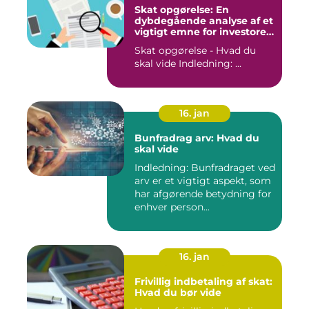
Skat opgørelse: En
dybdegående analyse af et
vigtigt emne for investorer
og finansfolk
Skat opgørelse - Hvad du
skal vide Indledning: ...
16. jan
Bunfradrag arv: Hvad du
skal vide
Indledning: Bunfradraget ved
arv er et vigtigt aspekt, som
har afgørende betydning for
enhver person...
16. jan
Frivillig indbetaling af skat:
Hvad du bør vide