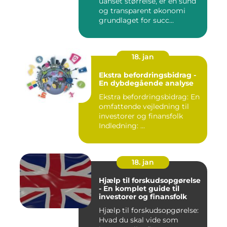
uanset størrelse, er en sund
og transparent økonomi
grundlaget for succ...
18. jan
Ekstra befordringsbidrag -
En dybdegående analyse
Ekstra befordringsbidrag: En
omfattende vejledning til
investorer og finansfolk
Indledning: ...
18. jan
Hjælp til forskudsopgørelse
- En komplet guide til
investorer og finansfolk
Hjælp til forskudsopgørelse:
Hvad du skal vide som