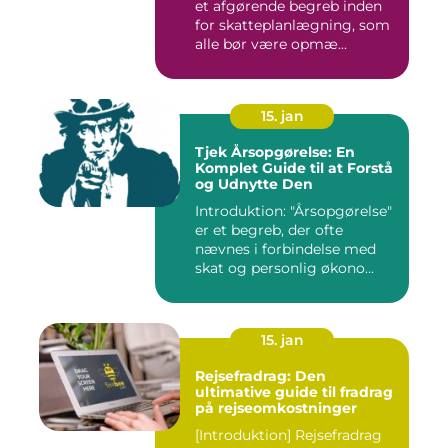
et afgørende begreb inden
for skatteplanlægning, som
alle bør være opmæ...
15. jan
Tjek Årsopgørelse: En
Komplet Guide til at Forstå
og Udnytte Den
Introduktion: "Årsopgørelse"
er et begreb, der ofte
nævnes i forbindelse med
skat og personlig økono...
15. jan
Rejsefradrag: Den
ultimative guide til fradrag
på rejseomkostninger
[Introduktion] Rejsefradrag