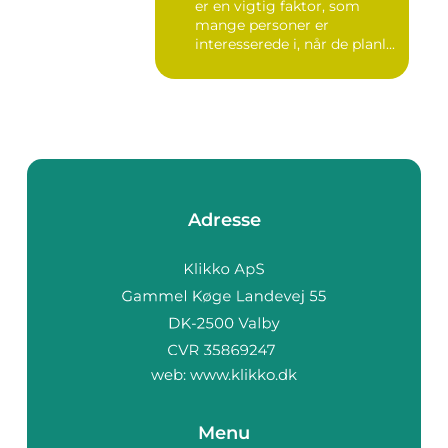
er en vigtig faktor, som
mange personer er
interesserede i, når de planl...
Adresse
web:
www.klikko.dk
Menu