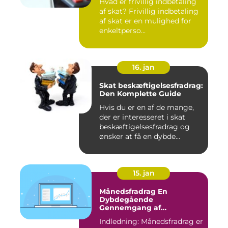
Hvad er frivillig indbetaling
af skat? Frivillig indbetaling
af skat er en mulighed for
enkeltperso...
16. jan
Skat beskæftigelsesfradrag:
Den Komplette Guide
Hvis du er en af de mange,
der er interesseret i skat
beskæftigelsesfradrag og
ønsker at få en dybde...
15. jan
Månedsfradrag En
Dybdegående
Gennemgang af
Skattefordele
Indledning: Månedsfradrag er