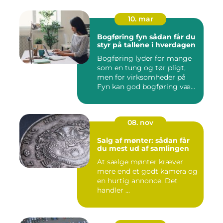
10. mar
Bogføring fyn sådan får du
styr på tallene i hverdagen
Bogføring lyder for mange
som en tung og tør pligt,
men for virksomheder på
Fyn kan god bogføring væ...
08. nov
Salg af mønter: sådan får
du mest ud af samlingen
At sælge mønter kræver
mere end et godt kamera og
en hurtig annonce. Det
handler ...