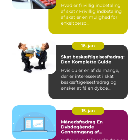
Hvad er frivillig indbetaling
af skat? Frivillig indbetaling
af skat er en mulighed for
enkeltperso...
16. jan
Skat beskæftigelsesfradrag:
Den Komplette Guide
Hvis du er en af de mange,
der er interesseret i skat
beskæftigelsesfradrag og
ønsker at få en dybde...
15. jan
Månedsfradrag En
Dybdegående
Gennemgang af
Skattefordele