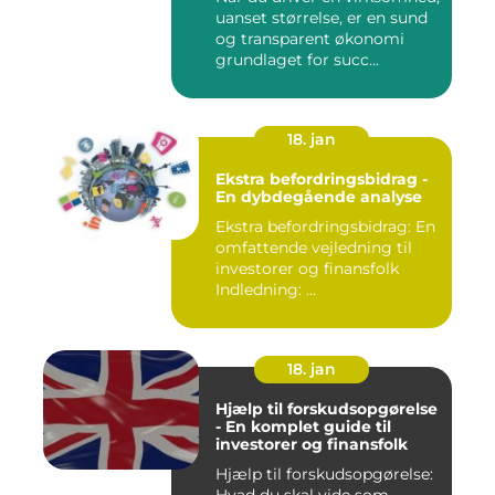
uanset størrelse, er en sund
og transparent økonomi
grundlaget for succ...
18. jan
Ekstra befordringsbidrag -
En dybdegående analyse
Ekstra befordringsbidrag: En
omfattende vejledning til
investorer og finansfolk
Indledning: ...
18. jan
Hjælp til forskudsopgørelse
- En komplet guide til
investorer og finansfolk
Hjælp til forskudsopgørelse: