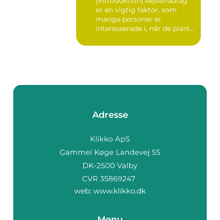
[Introduktion] Rejsefradrag
er en vigtig faktor, som
mange personer er
interesserede i, når de planl...
Adresse
web:
www.klikko.dk
Menu