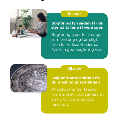
10. mar
Bogføring fyn sådan får du
styr på tallene i hverdagen
Bogføring lyder for mange
som en tung og tør pligt,
men for virksomheder på
Fyn kan god bogføring væ...
08. nov
Salg af mønter: sådan får
du mest ud af samlingen
At sælge mønter kræver
mere end et godt kamera og
en hurtig annonce. Det
handler ...