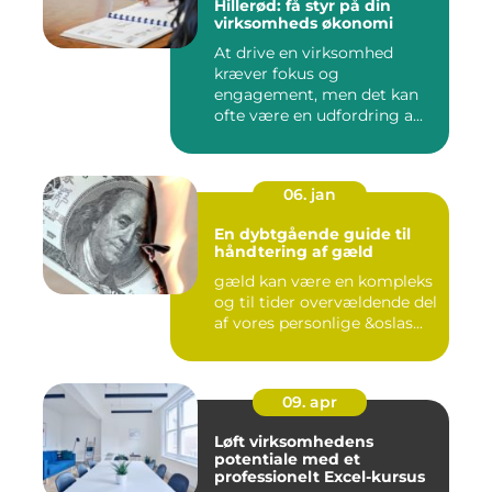
Hillerød: få styr på din
virksomheds økonomi
At drive en virksomhed
kræver fokus og
engagement, men det kan
ofte være en udfordring a...
06. jan
En dybtgående guide til
håndtering af gæld
gæld kan være en kompleks
og til tider overvældende del
af vores personlige &oslas...
09. apr
Løft virksomhedens
potentiale med et
professionelt Excel-kursus