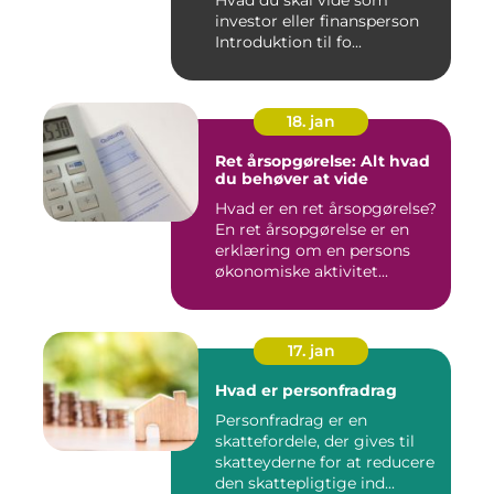
Hvad du skal vide som
investor eller finansperson
Introduktion til fo...
18. jan
Ret årsopgørelse: Alt hvad
du behøver at vide
Hvad er en ret årsopgørelse?
En ret årsopgørelse er en
erklæring om en persons
økonomiske aktivitet...
17. jan
Hvad er personfradrag
Personfradrag er en
skattefordele, der gives til
skatteyderne for at reducere
den skattepligtige ind...