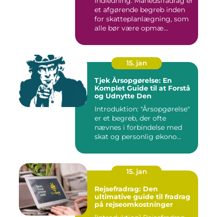
Indledning: Månedsfradrag er
et afgørende begreb inden
for skatteplanlægning, som
alle bør være opmæ...
15. jan
Tjek Årsopgørelse: En
Komplet Guide til at Forstå
og Udnytte Den
Introduktion: "Årsopgørelse"
er et begreb, der ofte
nævnes i forbindelse med
skat og personlig økono...
15. jan
Rejsefradrag: Den
ultimative guide til fradrag
på rejseomkostninger