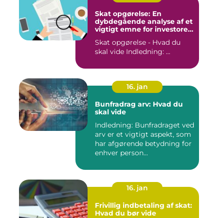
Skat opgørelse: En
dybdegående analyse af et
vigtigt emne for investorer
og finansfolk
Skat opgørelse - Hvad du
skal vide Indledning: ...
16. jan
Bunfradrag arv: Hvad du
skal vide
Indledning: Bunfradraget ved
arv er et vigtigt aspekt, som
har afgørende betydning for
enhver person...
16. jan
Frivillig indbetaling af skat:
Hvad du bør vide