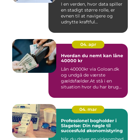
I en verden, hvor data spiller
en stadigt større rolle, er
evnen til at navigere og
udnytte kraftful...
04. apr
Hvordan du nemt kan låne
40000 kr
Lån 40000kr via Goloan.dk
og undgå de værste
gældsfælder.At stå i en
situation hvor du har brug
for ...
04. mar
Professionel bogholder i
Slagelse: Din nøgle til
succesfuld økonomistyring
Når du driver en virksomhed,