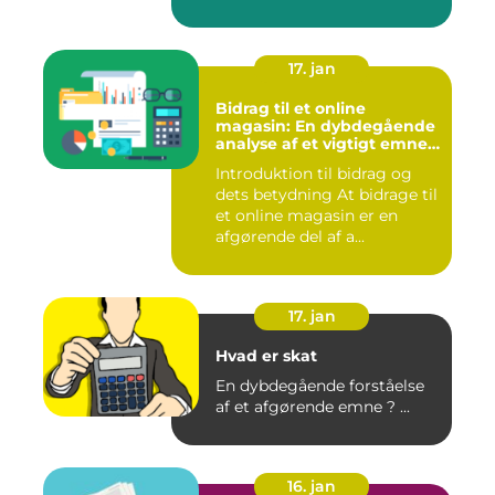
17. jan
Bidrag til et online
magasin: En dybdegående
analyse af et vigtigt emne
for investorer og finansfolk
Introduktion til bidrag og
dets betydning At bidrage til
et online magasin er en
afgørende del af a...
17. jan
Hvad er skat
En dybdegående forståelse
af et afgørende emne ? ...
16. jan