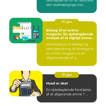
skatteyderne for at reducere
den skattepligtige ind...
17. jan
Bidrag til et online
magasin: En dybdegående
analyse af et vigtigt emne
for investorer og finansfolk
Introduktion til bidrag og
dets betydning At bidrage til
et online magasin er en
afgørende del af a...
17. jan
Hvad er skat
En dybdegående forståelse
af et afgørende emne ? ...