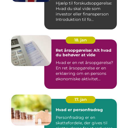
Hjælp til forskudsopgørelse:
Hvad du skal vide som
investor eller finansperson
Introduktion til fo...
18. jan
Ret årsopgørelse: Alt hvad
du behøver at vide
Hvad er en ret årsopgørelse?
En ret årsopgørelse er en
erklæring om en persons
økonomiske aktivitet...
17. jan
Hvad er personfradrag
Personfradrag er en
skattefordele, der gives til