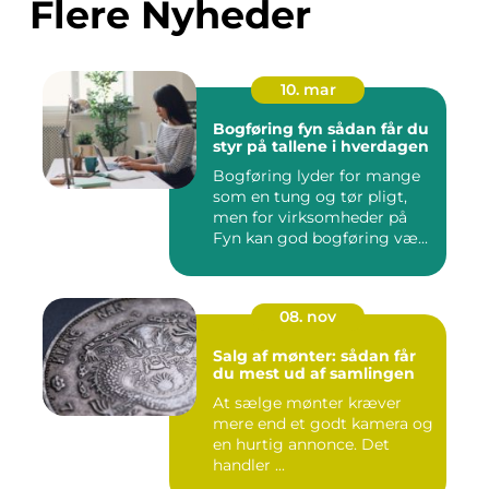
Flere Nyheder
10. mar
Bogføring fyn sådan får du
styr på tallene i hverdagen
Bogføring lyder for mange
som en tung og tør pligt,
men for virksomheder på
Fyn kan god bogføring væ...
08. nov
Salg af mønter: sådan får
du mest ud af samlingen
At sælge mønter kræver
mere end et godt kamera og
en hurtig annonce. Det
handler ...