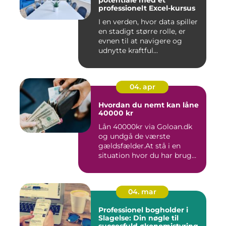
potentiale med et
professionelt Excel-kursus
I en verden, hvor data spiller
en stadigt større rolle, er
evnen til at navigere og
udnytte kraftful...
04. apr
Hvordan du nemt kan låne
40000 kr
Lån 40000kr via Goloan.dk
og undgå de værste
gældsfælder.At stå i en
situation hvor du har brug
for ...
04. mar
Professionel bogholder i
Slagelse: Din nøgle til