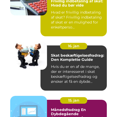
Frivillig indbetaling af skat:
Hvad du bør vide
Hvad er frivillig indbetaling
af skat? Frivillig indbetaling
af skat er en mulighed for
enkeltperso...
16. jan
Skat beskæftigelsesfradrag:
Den Komplette Guide
Hvis du er en af de mange,
der er interesseret i skat
beskæftigelsesfradrag og
ønsker at få en dybde...
15. jan
Månedsfradrag En
Dybdegående