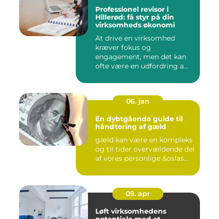
Professionel revisor i
Hillerød: få styr på din
virksomheds økonomi
At drive en virksomhed
kræver fokus og
engagement, men det kan
ofte være en udfordring a...
06. jan
En dybtgående guide til
håndtering af gæld
gæld kan være en kompleks
og til tider overvældende del
af vores personlige &oslas...
09. apr
Løft virksomhedens