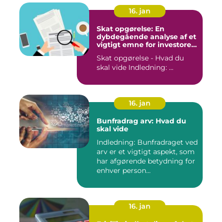
16. jan
Skat opgørelse: En
dybdegående analyse af et
vigtigt emne for investorer
og finansfolk
Skat opgørelse - Hvad du
skal vide Indledning: ...
16. jan
Bunfradrag arv: Hvad du
skal vide
Indledning: Bunfradraget ved
arv er et vigtigt aspekt, som
har afgørende betydning for
enhver person...
16. jan