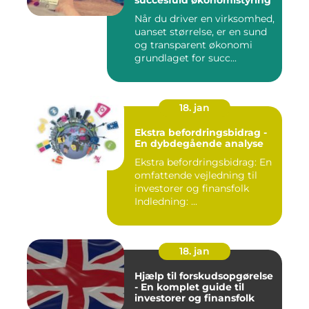
succesfuld økonomistyring
Når du driver en virksomhed,
uanset størrelse, er en sund
og transparent økonomi
grundlaget for succ...
18. jan
Ekstra befordringsbidrag -
En dybdegående analyse
Ekstra befordringsbidrag: En
omfattende vejledning til
investorer og finansfolk
Indledning: ...
18. jan
Hjælp til forskudsopgørelse
- En komplet guide til
investorer og finansfolk