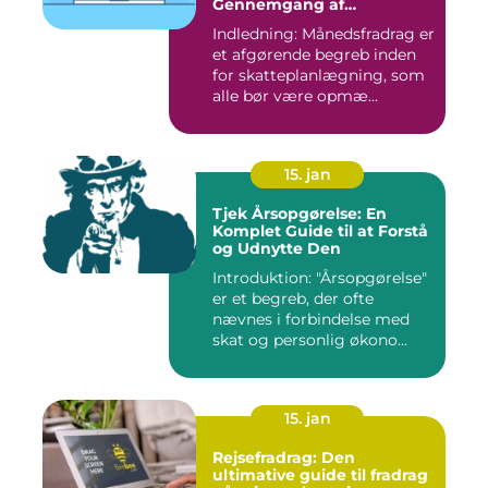
Gennemgang af
Skattefordele
Indledning: Månedsfradrag er
et afgørende begreb inden
for skatteplanlægning, som
alle bør være opmæ...
15. jan
Tjek Årsopgørelse: En
Komplet Guide til at Forstå
og Udnytte Den
Introduktion: "Årsopgørelse"
er et begreb, der ofte
nævnes i forbindelse med
skat og personlig økono...
15. jan
Rejsefradrag: Den
ultimative guide til fradrag