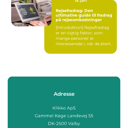
15. jan
Rejsefradrag: Den
ultimative guide til fradrag
på rejseomkostninger
[Introduktion] Rejsefradrag
er en vigtig faktor, som
mange personer er
interesserede i, når de planl...
Adresse