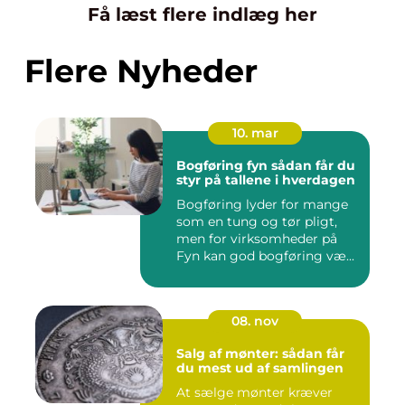
Få læst flere indlæg her
Flere Nyheder
10. mar
Bogføring fyn sådan får du
styr på tallene i hverdagen
Bogføring lyder for mange
som en tung og tør pligt,
men for virksomheder på
Fyn kan god bogføring væ...
08. nov
Salg af mønter: sådan får
du mest ud af samlingen
At sælge mønter kræver