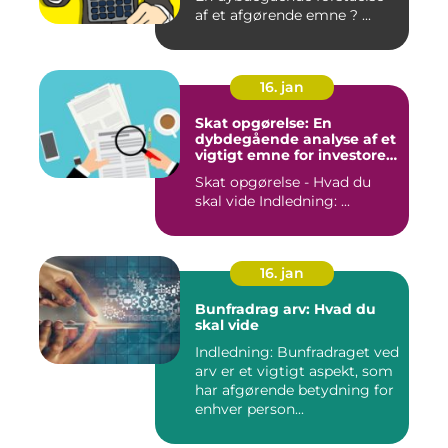
af et afgørende emne ? ...
16. jan
Skat opgørelse: En
dybdegående analyse af et
vigtigt emne for investorer
og finansfolk
Skat opgørelse - Hvad du
skal vide Indledning: ...
16. jan
Bunfradrag arv: Hvad du
skal vide
Indledning: Bunfradraget ved
arv er et vigtigt aspekt, som
har afgørende betydning for
enhver person...