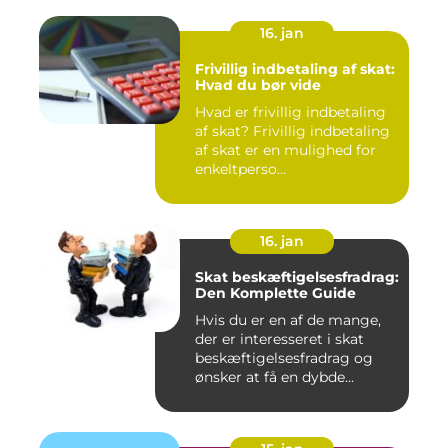
16. jan
Frivillig indbetaling af skat:
Hvad du bør vide
Hvad er frivillig indbetaling
af skat? Frivillig indbetaling
af skat er en mulighed for
enkeltperso...
16. jan
Skat beskæftigelsesfradrag:
Den Komplette Guide
Hvis du er en af de mange,
der er interesseret i skat
beskæftigelsesfradrag og
ønsker at få en dybde...