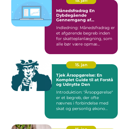
15. jan
Månedsfradrag En
Dybdegående
Gennemgang af
Skattefordele
Indledning: Månedsfradrag er
et afgørende begreb inden
for skatteplanlægning, som
alle bør være opmæ...
15. jan
Tjek Årsopgørelse: En
Komplet Guide til at Forstå
og Udnytte Den
Introduktion: "Årsopgørelse"
er et begreb, der ofte
nævnes i forbindelse med
skat og personlig økono...