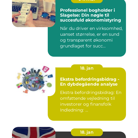
Professionel bogholder i
Slagelse: Din nøgle til
succesfuld økonomistyring
Når du driver en virksomhed,
uanset størrelse, er en sund
og transparent økonomi
grundlaget for succ...
18. jan
Ekstra befordringsbidrag -
En dybdegående analyse
Ekstra befordringsbidrag: En
omfattende vejledning til
investorer og finansfolk
Indledning: ...
18. jan