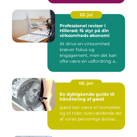
02. jul
Professionel revisor i
Hillerød: få styr på din
virksomheds økonomi
At drive en virksomhed
kræver fokus og
engagement, men det kan
ofte være en udfordring a...
06. jan
En dybtgående guide til
håndtering af gæld
gæld kan være en kompleks
og til tider overvældende del
af vores personlige &oslas...