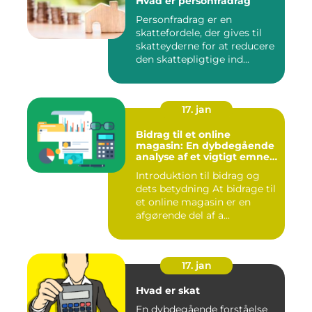
Hvad er personfradrag
Personfradrag er en
skattefordele, der gives til
skatteyderne for at reducere
den skattepligtige ind...
17. jan
Bidrag til et online
magasin: En dybdegående
analyse af et vigtigt emne
for investorer og finansfolk
Introduktion til bidrag og
dets betydning At bidrage til
et online magasin er en
afgørende del af a...
17. jan
Hvad er skat
En dybdegående forståelse