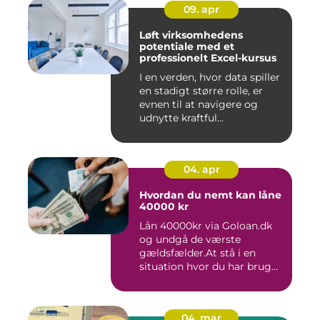
09. apr
Løft virksomhedens
potentiale med et
professionelt Excel-kursus
I en verden, hvor data spiller
en stadigt større rolle, er
evnen til at navigere og
udnytte kraftful...
04. apr
Hvordan du nemt kan låne
40000 kr
Lån 40000kr via Goloan.dk
og undgå de værste
gældsfælder.At stå i en
situation hvor du har brug
for ...
04. mar