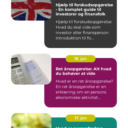
Hjælp til forskudsopgørelse
- En komplet guide til
investorer og finansfolk
Hjælp til forskudsopgørelse:
Hvad du skal vide som
investor eller finansperson
Introduktion til fo...
18. jan
Ret årsopgørelse: Alt hvad
du behøver at vide
Hvad er en ret årsopgørelse?
En ret årsopgørelse er en
erklæring om en persons
økonomiske aktivitet...
17. jan