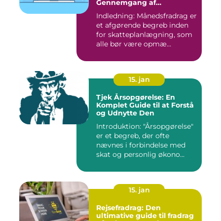
Gennemgang af
Skattefordele
Indledning: Månedsfradrag er
et afgørende begreb inden
for skatteplanlægning, som
alle bør være opmæ...
15. jan
Tjek Årsopgørelse: En
Komplet Guide til at Forstå
og Udnytte Den
Introduktion: "Årsopgørelse"
er et begreb, der ofte
nævnes i forbindelse med
skat og personlig økono...
15. jan
Rejsefradrag: Den
ultimative guide til fradrag