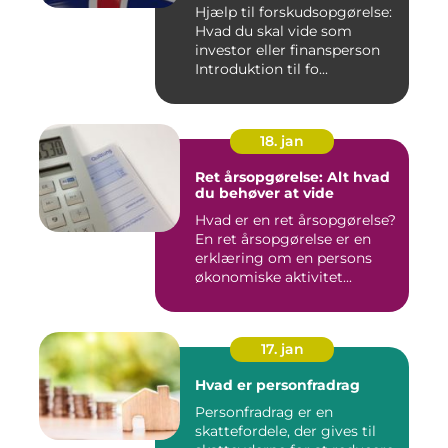
Hjælp til forskudsopgørelse:
Hvad du skal vide som
investor eller finansperson
Introduktion til fo...
18. jan
Ret årsopgørelse: Alt hvad
du behøver at vide
Hvad er en ret årsopgørelse?
En ret årsopgørelse er en
erklæring om en persons
økonomiske aktivitet...
17. jan
Hvad er personfradrag
Personfradrag er en
skattefordele, der gives til