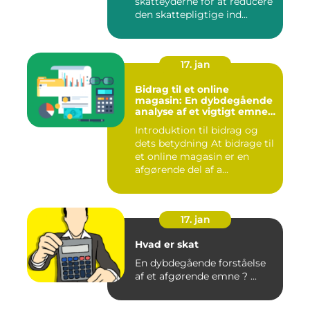
skatteyderne for at reducere
den skattepligtige ind...
17. jan
Bidrag til et online
magasin: En dybdegående
analyse af et vigtigt emne
for investorer og finansfolk
Introduktion til bidrag og
dets betydning At bidrage til
et online magasin er en
afgørende del af a...
17. jan
Hvad er skat
En dybdegående forståelse
af et afgørende emne ? ...