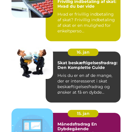
Frivillig indbetaling af skat:
Hvad du bør vide
Hvad er frivillig indbetaling
af skat? Frivillig indbetaling
af skat er en mulighed for
enkeltperso...
16. jan
Skat beskæftigelsesfradrag:
Den Komplette Guide
Hvis du er en af de mange,
der er interesseret i skat
beskæftigelsesfradrag og
ønsker at få en dybde...
15. jan
Månedsfradrag En
Dybdegående