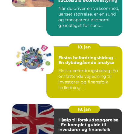
succesfuld økonomistyring
Når du driver en virksomhed,
uanset størrelse, er en sund
og transparent økonomi
grundlaget for succ...
18. jan
Ekstra befordringsbidrag -
En dybdegående analyse
Ekstra befordringsbidrag: En
omfattende vejledning til
investorer og finansfolk
Indledning: ...
18. jan
Hjælp til forskudsopgørelse
- En komplet guide til
investorer og finansfolk