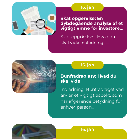
16. jan
Skat opgørelse: En
dybdegående analyse af et
vigtigt emne for investorer
og finansfolk
Skat opgørelse - Hvad du
skal vide Indledning: ...
16. jan
Bunfradrag arv: Hvad du
skal vide
Indledning: Bunfradraget ved
arv er et vigtigt aspekt, som
har afgørende betydning for
enhver person...
16. jan