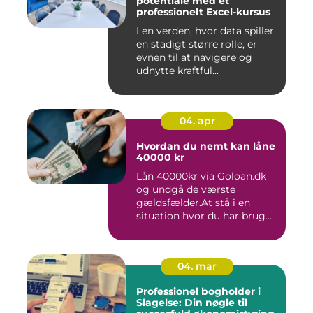
potentiale med et
professionelt Excel-kursus
I en verden, hvor data spiller
en stadigt større rolle, er
evnen til at navigere og
udnytte kraftful...
04. apr
Hvordan du nemt kan låne
40000 kr
Lån 40000kr via Goloan.dk
og undgå de værste
gældsfælder.At stå i en
situation hvor du har brug
for ...
04. mar
Professionel bogholder i
Slagelse: Din nøgle til