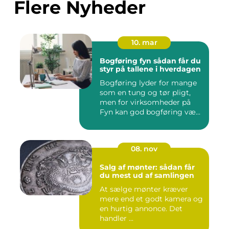
Flere Nyheder
10. mar
Bogføring fyn sådan får du
styr på tallene i hverdagen
Bogføring lyder for mange
som en tung og tør pligt,
men for virksomheder på
Fyn kan god bogføring væ...
08. nov
Salg af mønter: sådan får
du mest ud af samlingen
At sælge mønter kræver
mere end et godt kamera og
en hurtig annonce. Det
handler ...