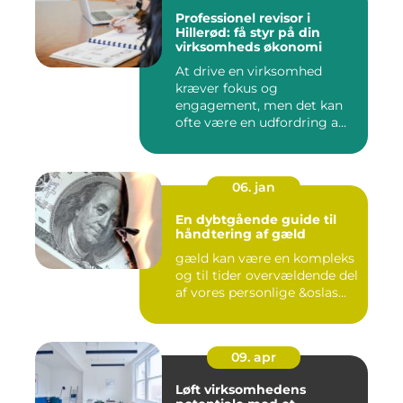
Professionel revisor i
Hillerød: få styr på din
virksomheds økonomi
At drive en virksomhed
kræver fokus og
engagement, men det kan
ofte være en udfordring a...
06. jan
En dybtgående guide til
håndtering af gæld
gæld kan være en kompleks
og til tider overvældende del
af vores personlige &oslas...
09. apr
Løft virksomhedens