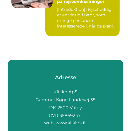
på rejseomkostninger
[Introduktion] Rejsefradrag
er en vigtig faktor, som
mange personer er
interesserede i, når de planl...
Adresse
web:
www.klikko.dk