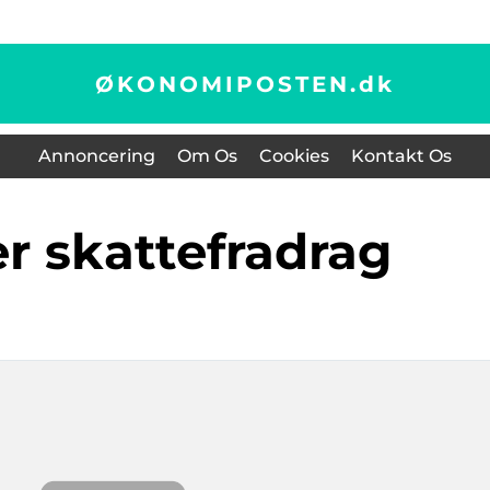
ØKONOMIPOSTEN.
dk
Annoncering
Om Os
Cookies
Kontakt Os
er skattefradrag