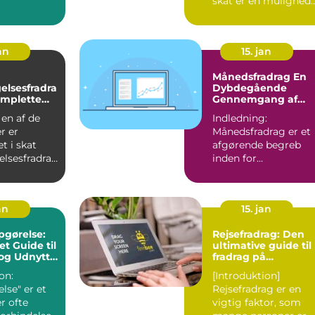
skat er en mulighed
 for enhver
for enkeltperso...
an
15. jan
Månedsfradrag En
elsesfradra
Dybdegående
omplette
Gennemgang af
Skattefordele
 en af de
Indledning:
r er
Månedsfradrag er et
t i skat
afgørende begreb
elsesfradrag
inden for
at få en
skatteplanlægning,
som alle bør være
opmæ...
an
15. jan
pgørelse:
Rejsefradrag: Den
t Guide til
ultimative guide til
 og Udnytte
fradrag på
rejseomkostninger
on:
[Introduktion]
lse" er et
Rejsefradrag er en
r ofte
vigtig faktor, som