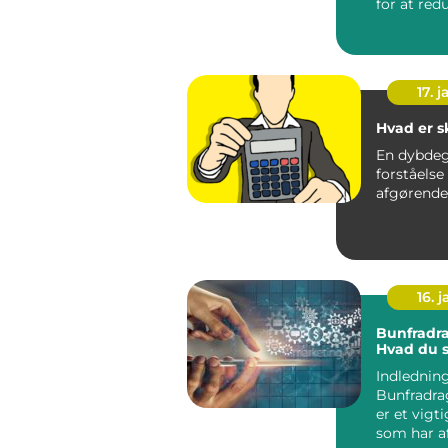
for at red
skattepligt
17. j
Hvad er s
En dybde
forståelse 
16. j
Bunfradra
Hvad du s
Indledning
Bunfradra
er et vigti
som har a