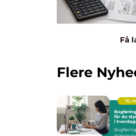
Få l
Flere Nyhe
10. 
Bogføring fyn
får du sty
i hverda
Bogføring 
mange so