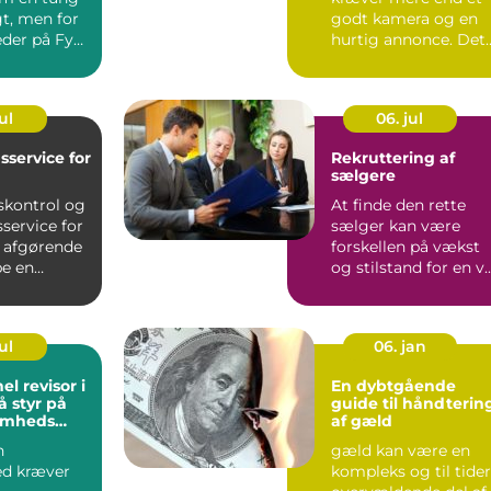
gt, men for
godt kamera og en
der på Fyn
hurtig annonce. Det
ogføring
handler ...
ul
06. jul
sservice for
Rekruttering af
sælgere
skontrol og
At finde den rette
service for
sælger kan være
r afgørende
forskellen på vækst
be en
og stilstand for en v..
l ...
ul
06. jan
el revisor i
En dybtgående
få styr på
guide til håndterin
somheds
af gæld
n
gæld kan være en
d kræver
kompleks og til tider