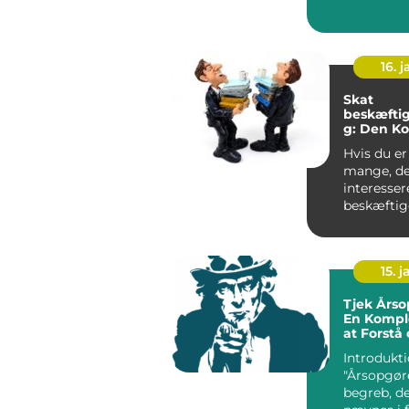
betydning
person...
16. j
Skat
beskæftig
g: Den K
Guide
Hvis du er
mange, de
interessere
beskæftig
og ønsker 
dybde...
15. j
Tjek Årso
En Komple
at Forstå
Den
Introdukti
"Årsopgøre
begreb, de