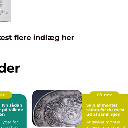
æst flere indlæg her
der
mar
08. nov
 sådan
Salg af mønter:
r på tallene
sådan får du mest
gen
ud af samlingen
lyder for
At sælge mønter
m en tung
kræver mere end et