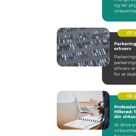
og tør pli
virksomhe
kan god b
væ...
07. j
Parkering
erhverv
Parkering
parkerings
erhverv e
for at ska
professione
02. j
Profession
Hillerød: 
din virk
økonomi
At drive e
virksomhe