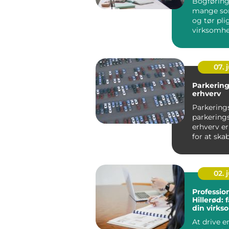
Bogføring 
mange so
og tør pli
virksomhe
kan god b
væ...
07. j
Parkering
erhverv
Parkering
parkerings
erhverv e
for at ska
professione
02. j
Profession
Hillerød: 
din virk
økonomi
At drive e