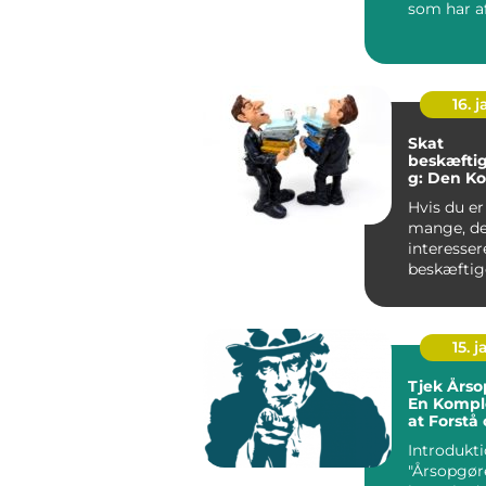
som har a
betydning
person...
16. j
Skat
beskæftig
g: Den K
Guide
Hvis du er
mange, de
interessere
beskæftig
og ønsker 
dybde...
15. j
Tjek Årso
En Komple
at Forstå
Den
Introdukti
"Årsopgøre