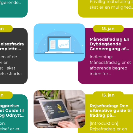
Frivillig indbetaling 
fgørende
skat er en mulighed
 for enhver
for enkeltperso...
an
15. jan
Månedsfradrag En
elsesfradra
Dybdegående
omplette
Gennemgang af
Skattefordele
 en af de
Indledning:
r er
Månedsfradrag er et
t i skat
afgørende begreb
elsesfradrag
inden for
at få en
skatteplanlægning,
som alle bør være
opmæ...
an
15. jan
pgørelse:
Rejsefradrag: Den
t Guide til
ultimative guide til
 og Udnytte
fradrag på
rejseomkostninger
on:
[Introduktion]
lse" er et
Rejsefradrag er en