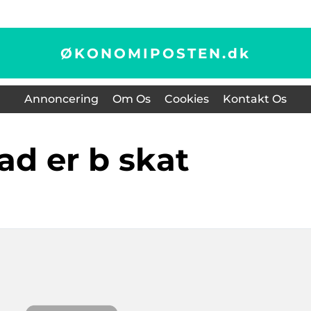
ØKONOMIPOSTEN.
dk
Annoncering
Om Os
Cookies
Kontakt Os
vad er b skat