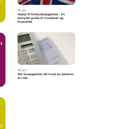
n
18. jan
Hjælp til forskudsopgørelse - En
komplet guide til investorer og
finansfolk
lt
18. jan
Ret årsopgørelse: Alt hvad du behøver
at vide
ag