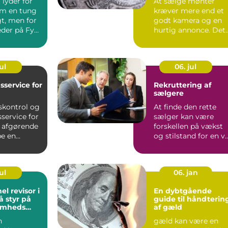
lyder for
At sælge mønter
m en tung
kræver mere end et
gt, men for
godt kamera og en
der på Fyn
hurtig annonce. Det
ogføring
handler ...
ul
06. jul
sservice for
Rekruttering af
sælgere
skontrol og
At finde den rette
service for
sælger kan være
r afgørende
forskellen på vækst
be en
og stilstand for en v..
l ...
ul
06. jan
el revisor i
En dybtgående
få styr på
guide til håndterin
somheds
af gæld
n
gæld kan være en