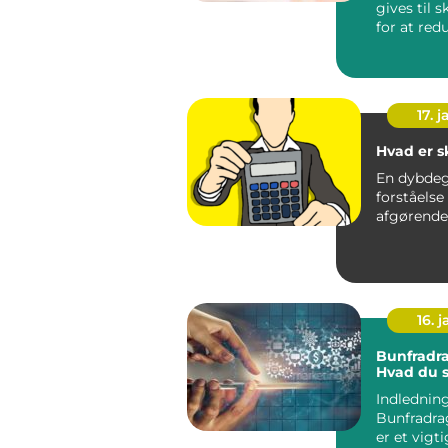
gives til 
for at red
skattepligt
17. j
Hvad er s
En dybde
forståelse 
16. j
Bunfradra
Hvad du s
Indledning
Bunfradra
er et vigti