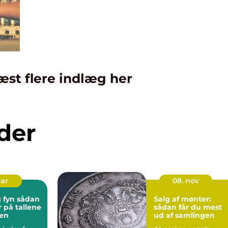
æst flere indlæg her
der
mar
08. nov
 sådan
Salg af mønter:
r på tallene
sådan får du mest
gen
ud af samlingen