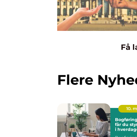
Få l
Flere Nyhe
10. 
Bogføring fyn
får du sty
i hverda