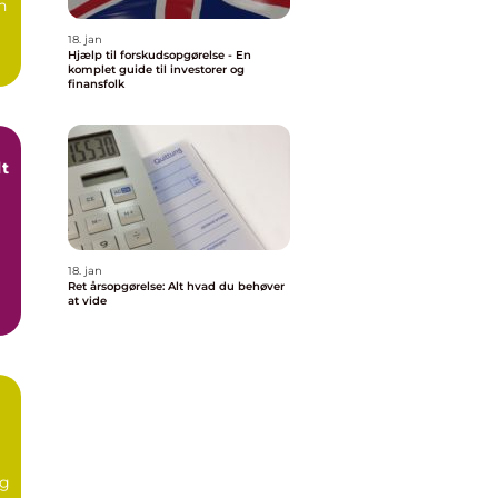
n
18. jan
Hjælp til forskudsopgørelse - En
komplet guide til investorer og
finansfolk
lt
18. jan
Ret årsopgørelse: Alt hvad du behøver
at vide
ag