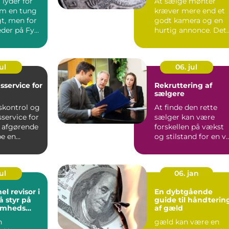
lyder for
At sælge mønter
m en tung
kræver mere end et
gt, men for
godt kamera og en
der på Fyn
hurtig annonce. Det
ogføring
handler ...
ul
06. jul
sservice for
Rekruttering af
sælgere
skontrol og
At finde den rette
service for
sælger kan være
r afgørende
forskellen på vækst
be en
og stilstand for en v..
l ...
ul
06. jan
el revisor i
En dybtgående
få styr på
guide til håndterin
somheds
af gæld
n
gæld kan være en