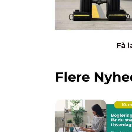
Få l
Flere Nyhe
10. 
Bogføring fyn
får du sty
i hverda