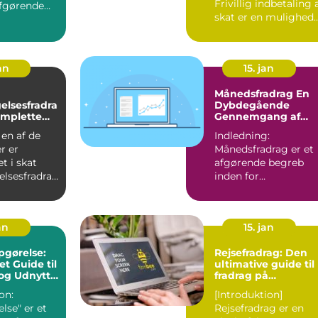
Frivillig indbetaling 
fgørende
skat er en mulighed
 for enhver
for enkeltperso...
an
15. jan
Månedsfradrag En
elsesfradra
Dybdegående
omplette
Gennemgang af
Skattefordele
 en af de
Indledning:
r er
Månedsfradrag er et
t i skat
afgørende begreb
elsesfradrag
inden for
at få en
skatteplanlægning,
som alle bør være
opmæ...
an
15. jan
pgørelse:
Rejsefradrag: Den
t Guide til
ultimative guide til
 og Udnytte
fradrag på
rejseomkostninger
on:
[Introduktion]
lse" er et
Rejsefradrag er en