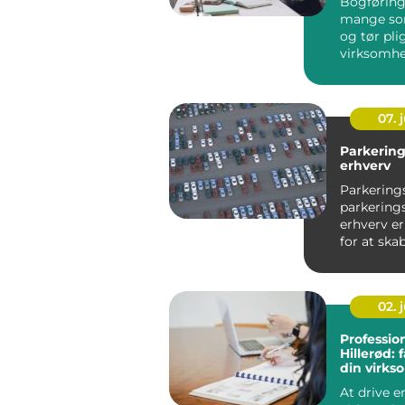
Bogføring 
mange so
og tør pli
virksomhe
kan god b
væ...
07. j
Parkering
erhverv
Parkering
parkerings
erhverv e
for at ska
professione
02. j
Profession
Hillerød: 
din virk
økonomi
At drive e