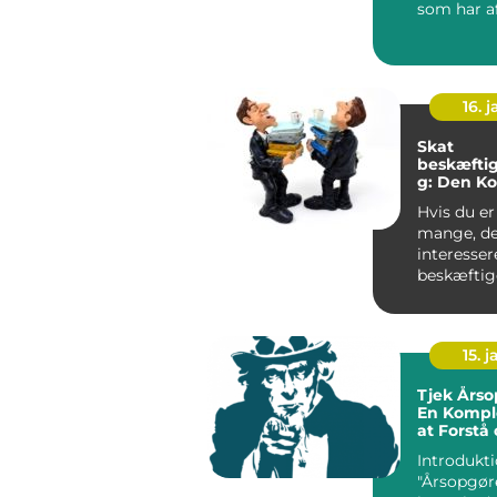
som har a
betydning
person...
16. j
Skat
beskæftig
g: Den K
Guide
Hvis du er
mange, de
interessere
beskæftig
og ønsker 
dybde...
15. j
Tjek Årso
En Komple
at Forstå
Den
Introdukti
"Årsopgøre