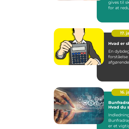
gives til 
for at red
skattepligt
17. j
Hvad er s
En dybde
forståelse 
16. j
Bunfradra
Hvad du s
Indledning
Bunfradra
er et vigti