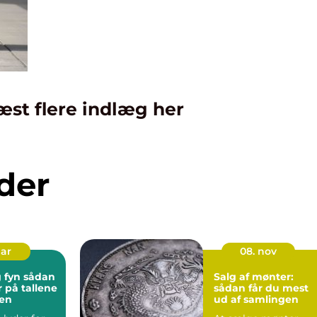
æst flere indlæg her
der
mar
08. nov
 sådan
Salg af mønter:
r på tallene
sådan får du mest
gen
ud af samlingen