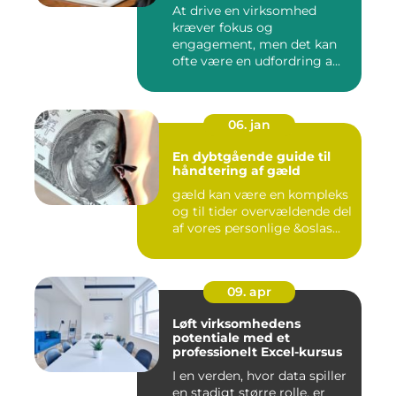
At drive en virksomhed
kræver fokus og
engagement, men det kan
ofte være en udfordring a...
06. jan
En dybtgående guide til
håndtering af gæld
gæld kan være en kompleks
og til tider overvældende del
af vores personlige &oslas...
09. apr
Løft virksomhedens
potentiale med et
professionelt Excel-kursus
I en verden, hvor data spiller
en stadigt større rolle, er