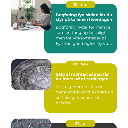
10. mar
Bogføring fyn sådan får du
styr på tallene i hverdagen
Bogføring lyder for mange
som en tung og tør pligt,
men for virksomheder på
Fyn kan god bogføring væ...
08. nov
Salg af mønter: sådan får
du mest ud af samlingen
At sælge mønter kræver
mere end et godt kamera og
en hurtig annonce. Det
handler ...
07. jul