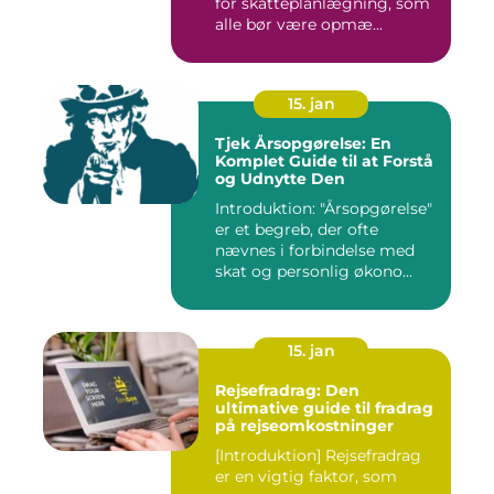
for skatteplanlægning, som
alle bør være opmæ...
15. jan
Tjek Årsopgørelse: En
Komplet Guide til at Forstå
og Udnytte Den
Introduktion: "Årsopgørelse"
er et begreb, der ofte
nævnes i forbindelse med
skat og personlig økono...
15. jan
Rejsefradrag: Den
ultimative guide til fradrag
på rejseomkostninger
[Introduktion] Rejsefradrag
er en vigtig faktor, som