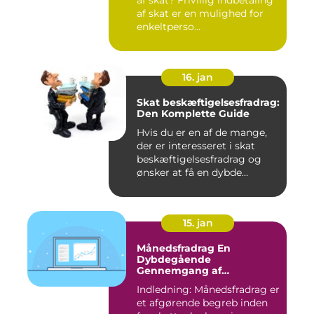
af skat? Frivillig indbetaling
af skat er en mulighed for
enkeltperso...
16. jan
Skat beskæftigelsesfradrag:
Den Komplette Guide
Hvis du er en af de mange,
der er interesseret i skat
beskæftigelsesfradrag og
ønsker at få en dybde...
15. jan
Månedsfradrag En
Dybdegående
Gennemgang af
Skattefordele
Indledning: Månedsfradrag er
et afgørende begreb inden