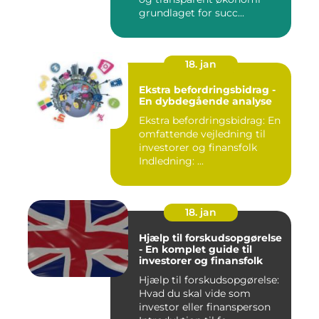
grundlaget for succ...
18. jan
Ekstra befordringsbidrag -
En dybdegående analyse
Ekstra befordringsbidrag: En
omfattende vejledning til
investorer og finansfolk
Indledning: ...
18. jan
Hjælp til forskudsopgørelse
- En komplet guide til
investorer og finansfolk
Hjælp til forskudsopgørelse:
Hvad du skal vide som
investor eller finansperson