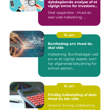
dybdegående analyse af et
vigtigt emne for investorer
og finansfolk
Skat opgørelse - Hvad du
skal vide Indledning: ...
16. jan
Bunfradrag arv: Hvad du
skal vide
Indledning: Bunfradraget ved
arv er et vigtigt aspekt, som
har afgørende betydning for
enhver person...
16. jan
Frivillig indbetaling af skat:
Hvad du bør vide
Hvad er frivillig indbetaling