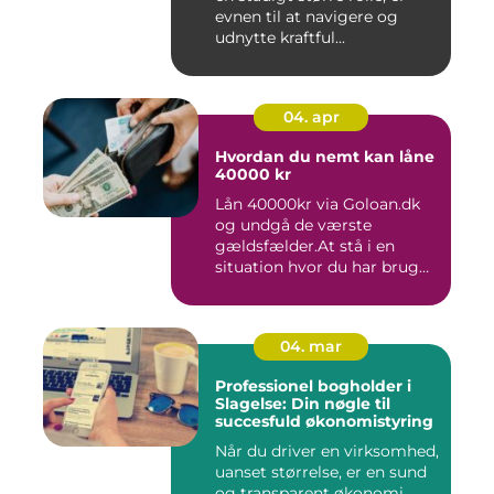
evnen til at navigere og
udnytte kraftful...
04. apr
Hvordan du nemt kan låne
40000 kr
Lån 40000kr via Goloan.dk
og undgå de værste
gældsfælder.At stå i en
situation hvor du har brug
for ...
04. mar
Professionel bogholder i
Slagelse: Din nøgle til
succesfuld økonomistyring
Når du driver en virksomhed,
uanset størrelse, er en sund
og transparent økonomi