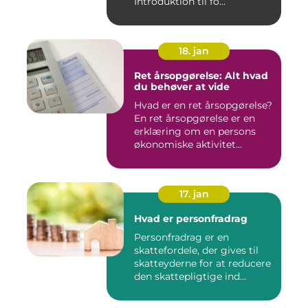
Introduktion til fo...
18. jan
Ret årsopgørelse: Alt hvad
du behøver at vide
Hvad er en ret årsopgørelse?
En ret årsopgørelse er en
erklæring om en persons
økonomiske aktivitet...
17. jan
Hvad er personfradrag
Personfradrag er en
skattefordele, der gives til
skatteyderne for at reducere
den skattepligtige ind...