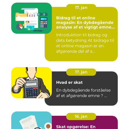
17. jan
Bidrag til et online
magasin: En dybdegående
analyse af et vigtigt emne
for investorer og finansfolk
Introduktion til bidrag og
dets betydning At bidrage til
et online magasin er en
afgørende del af a...
17. jan
Hvad er skat
En dybdegående forståelse
af et afgørende emne ? ...
16. jan
Skat opgørelse: En