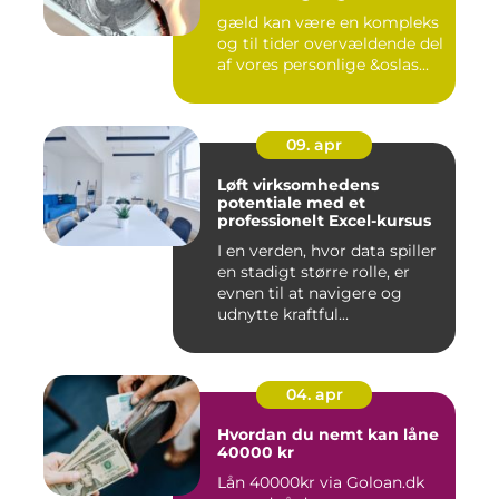
gæld kan være en kompleks
og til tider overvældende del
af vores personlige &oslas...
09. apr
Løft virksomhedens
potentiale med et
professionelt Excel-kursus
I en verden, hvor data spiller
en stadigt større rolle, er
evnen til at navigere og
udnytte kraftful...
04. apr
Hvordan du nemt kan låne
40000 kr
Lån 40000kr via Goloan.dk