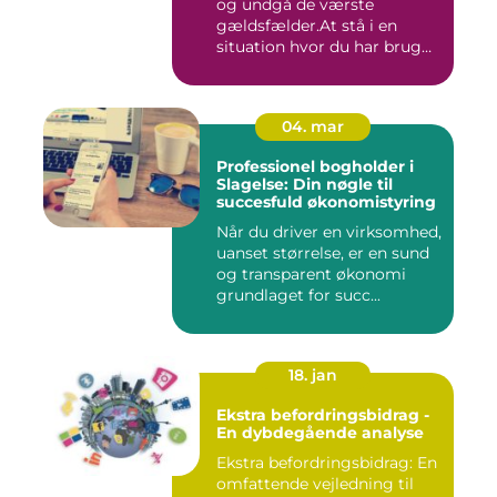
og undgå de værste
gældsfælder.At stå i en
situation hvor du har brug
for ...
04. mar
Professionel bogholder i
Slagelse: Din nøgle til
succesfuld økonomistyring
Når du driver en virksomhed,
uanset størrelse, er en sund
og transparent økonomi
grundlaget for succ...
18. jan
Ekstra befordringsbidrag -
En dybdegående analyse
Ekstra befordringsbidrag: En
omfattende vejledning til