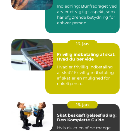
Indledning: Bunfradraget ved
arv er et vigtigt aspekt, som
har afgørende betydning for
enhver person...
16. jan
Frivillig indbetaling af skat:
Hvad du bør vide
Hvad er frivillig indbetaling
af skat? Frivillig indbetaling
af skat er en mulighed for
enkeltperso...
16. jan
Skat beskæftigelsesfradrag:
Den Komplette Guide
Hvis du er en af de mange,