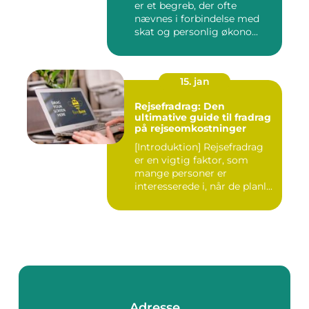
er et begreb, der ofte
nævnes i forbindelse med
skat og personlig økono...
15. jan
Rejsefradrag: Den
ultimative guide til fradrag
på rejseomkostninger
[Introduktion] Rejsefradrag
er en vigtig faktor, som
mange personer er
interesserede i, når de planl...
Adresse