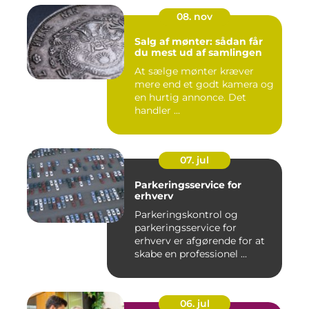
08. nov
Salg af mønter: sådan får
du mest ud af samlingen
At sælge mønter kræver
mere end et godt kamera og
en hurtig annonce. Det
handler ...
07. jul
Parkeringsservice for
erhverv
Parkeringskontrol og
parkeringsservice for
erhverv er afgørende for at
skabe en professionel ...
06. jul