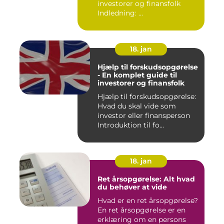
investorer og finansfolk
Indledning: ...
18. jan
Hjælp til forskudsopgørelse
- En komplet guide til
investorer og finansfolk
Hjælp til forskudsopgørelse:
Hvad du skal vide som
investor eller finansperson
Introduktion til fo...
18. jan
Ret årsopgørelse: Alt hvad
du behøver at vide
Hvad er en ret årsopgørelse?
En ret årsopgørelse er en
erklæring om en persons