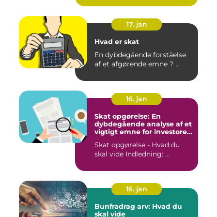
17. jan
Hvad er skat
En dybdegående forståelse
af et afgørende emne ? ...
16. jan
Skat opgørelse: En
dybdegående analyse af et
vigtigt emne for investorer
og finansfolk
Skat opgørelse - Hvad du
skal vide Indledning: ...
16. jan
Bunfradrag arv: Hvad du
skal vide