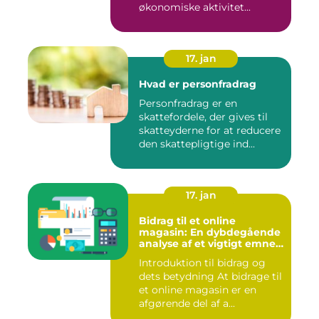
økonomiske aktivitet...
17. jan
Hvad er personfradrag
Personfradrag er en
skattefordele, der gives til
skatteyderne for at reducere
den skattepligtige ind...
17. jan
Bidrag til et online
magasin: En dybdegående
analyse af et vigtigt emne
for investorer og finansfolk
Introduktion til bidrag og
dets betydning At bidrage til
et online magasin er en
afgørende del af a...