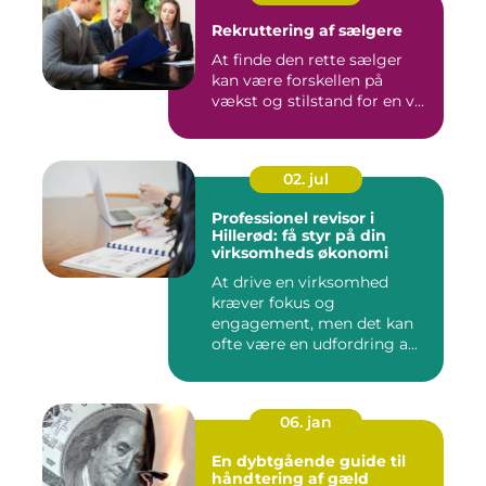
Rekruttering af sælgere
At finde den rette sælger
kan være forskellen på
vækst og stilstand for en v...
02. jul
Professionel revisor i
Hillerød: få styr på din
virksomheds økonomi
At drive en virksomhed
kræver fokus og
engagement, men det kan
ofte være en udfordring a...
06. jan
En dybtgående guide til
håndtering af gæld