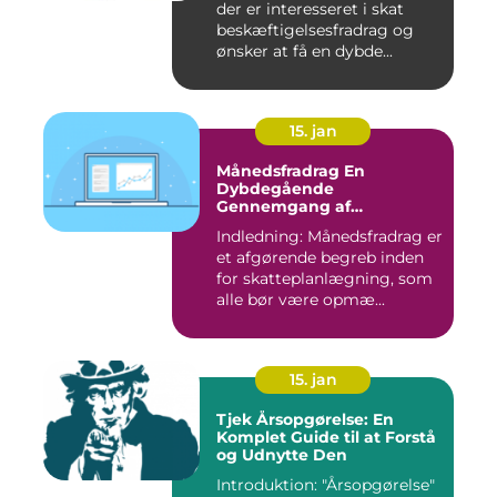
der er interesseret i skat
beskæftigelsesfradrag og
ønsker at få en dybde...
15. jan
Månedsfradrag En
Dybdegående
Gennemgang af
Skattefordele
Indledning: Månedsfradrag er
et afgørende begreb inden
for skatteplanlægning, som
alle bør være opmæ...
15. jan
Tjek Årsopgørelse: En
Komplet Guide til at Forstå
og Udnytte Den
Introduktion: "Årsopgørelse"