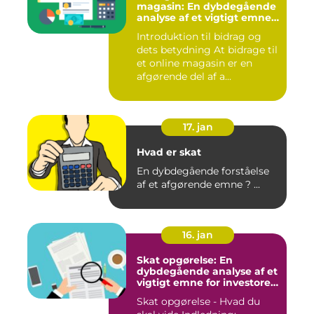
magasin: En dybdegående
analyse af et vigtigt emne
for investorer og finansfolk
Introduktion til bidrag og
dets betydning At bidrage til
et online magasin er en
afgørende del af a...
17. jan
Hvad er skat
En dybdegående forståelse
af et afgørende emne ? ...
16. jan
Skat opgørelse: En
dybdegående analyse af et
vigtigt emne for investorer
og finansfolk
Skat opgørelse - Hvad du