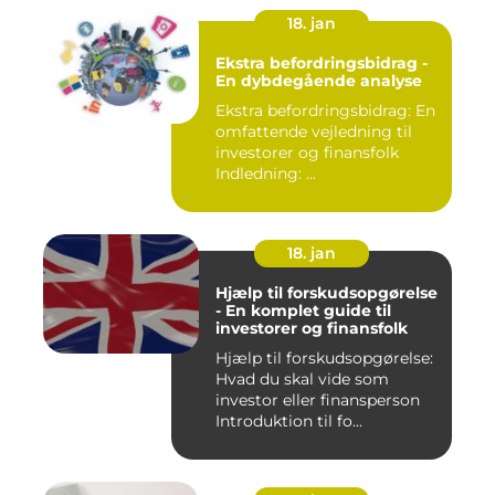
18. jan
Ekstra befordringsbidrag -
En dybdegående analyse
Ekstra befordringsbidrag: En
omfattende vejledning til
investorer og finansfolk
Indledning: ...
18. jan
Hjælp til forskudsopgørelse
- En komplet guide til
investorer og finansfolk
Hjælp til forskudsopgørelse:
Hvad du skal vide som
investor eller finansperson
Introduktion til fo...