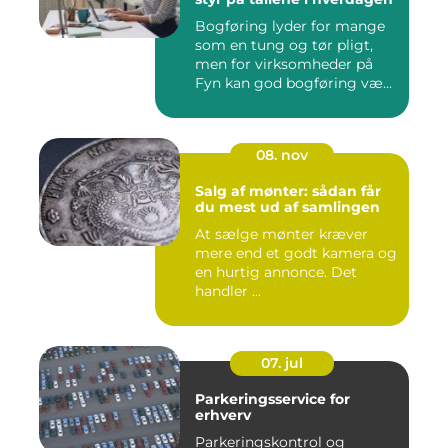
Bogføring lyder for mange
som en tung og tør pligt,
men for virksomheder på
Fyn kan god bogføring væ...
08. nov
Salg af mønter: sådan får
du mest ud af samlingen
At sælge mønter kræver
mere end et godt kamera og
en hurtig annonce. Det
handler ...
07. jul
Parkeringsservice for
erhverv
Parkeringskontrol og