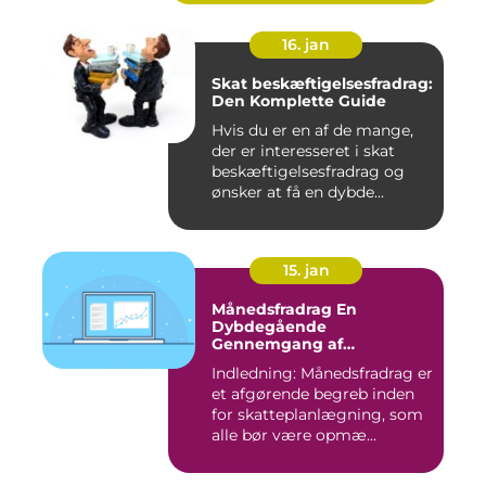
16. jan
Skat beskæftigelsesfradrag:
Den Komplette Guide
Hvis du er en af de mange,
der er interesseret i skat
beskæftigelsesfradrag og
ønsker at få en dybde...
15. jan
Månedsfradrag En
Dybdegående
Gennemgang af
Skattefordele
Indledning: Månedsfradrag er
et afgørende begreb inden
for skatteplanlægning, som
alle bør være opmæ...