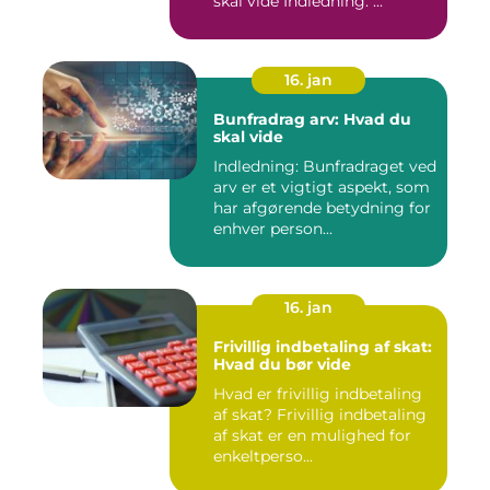
skal vide Indledning: ...
16. jan
Bunfradrag arv: Hvad du
skal vide
Indledning: Bunfradraget ved
arv er et vigtigt aspekt, som
har afgørende betydning for
enhver person...
16. jan
Frivillig indbetaling af skat:
Hvad du bør vide
Hvad er frivillig indbetaling
af skat? Frivillig indbetaling
af skat er en mulighed for
enkeltperso...