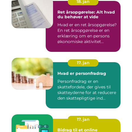
18. jan
Ret årsopgørelse: Alt hvad
du behøver at vide
Hvad er en ret årsopgørelse?
En ret årsopgørelse er en
erklæring om en persons
økonomiske aktivitet...
17. jan
Hvad er personfradrag
Personfradrag er en
skattefordele, der gives til
skatteyderne for at reducere
den skattepligtige ind...
17. jan
Bidrag til et online