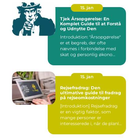
15. jan
Tjek Årsopgørelse: En
Komplet Guide til at Forstå
og Udnytte Den
Introduktion: "Årsopgørelse"
er et begreb, der ofte
nævnes i forbindelse med
skat og personlig økono...
15. jan
Rejsefradrag: Den
ultimative guide til fradrag
på rejseomkostninger
[Introduktion] Rejsefradrag
er en vigtig faktor, som
mange personer er
interesserede i, når de planl...