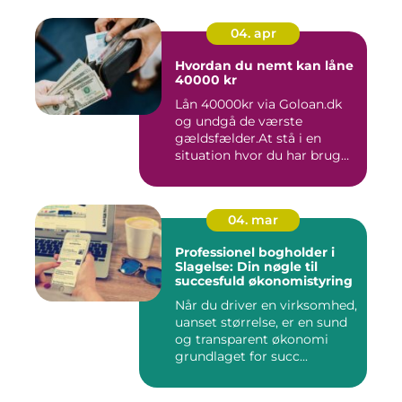
04. apr
Hvordan du nemt kan låne
40000 kr
Lån 40000kr via Goloan.dk
og undgå de værste
gældsfælder.At stå i en
situation hvor du har brug
for ...
04. mar
Professionel bogholder i
Slagelse: Din nøgle til
succesfuld økonomistyring
Når du driver en virksomhed,
uanset størrelse, er en sund
og transparent økonomi
grundlaget for succ...