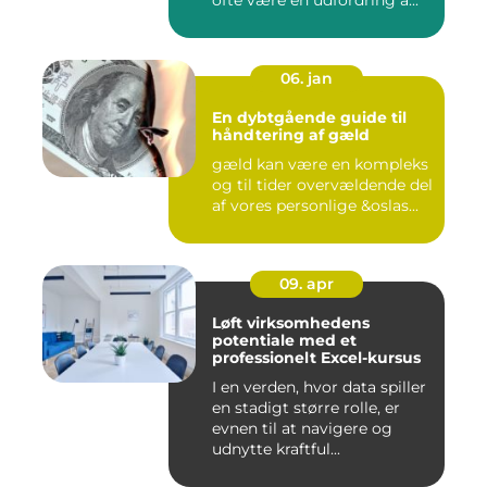
06. jan
En dybtgående guide til
håndtering af gæld
gæld kan være en kompleks
og til tider overvældende del
af vores personlige &oslas...
09. apr
Løft virksomhedens
potentiale med et
professionelt Excel-kursus
I en verden, hvor data spiller
en stadigt større rolle, er
evnen til at navigere og
udnytte kraftful...