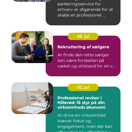
parkeringsservice for
erhverv er afgørende for at
skabe en professionel ...
06. jul
Rekruttering af sælgere
At finde den rette sælger
kan være forskellen på
vækst og stilstand for en v...
02. jul
Professionel revisor i
Hillerød: få styr på din
virksomheds økonomi
At drive en virksomhed
kræver fokus og
engagement, men det kan
ofte være en udfordring a...