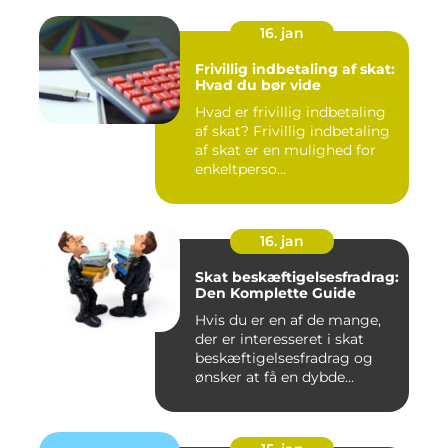
16. jan
Frivillig indbetaling af skat:
Hvad du bør vide
Hvad er frivillig indbetaling
af skat? Frivillig indbetaling
af skat er en mulighed for
enkeltperso...
16. jan
Skat beskæftigelsesfradrag:
Den Komplette Guide
Hvis du er en af de mange,
der er interesseret i skat
beskæftigelsesfradrag og
ønsker at få en dybde...