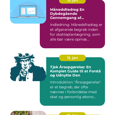
15. jan
Månedsfradrag En
Dybdegående
Gennemgang af
Skattefordele
Indledning: Månedsfradrag er
et afgørende begreb inden
for skatteplanlægning, som
alle bør være opmæ...
15. jan
Tjek Årsopgørelse: En
Komplet Guide til at Forstå
og Udnytte Den
Introduktion: "Årsopgørelse"
er et begreb, der ofte
nævnes i forbindelse med
skat og personlig økono...