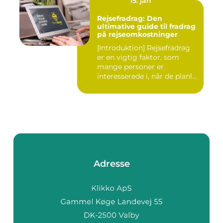
15. jan
Rejsefradrag: Den
ultimative guide til fradrag
på rejseomkostninger
[Introduktion] Rejsefradrag
er en vigtig faktor, som
mange personer er
interesserede i, når de planl...
Adresse