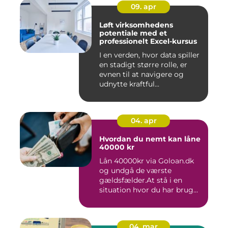
09. apr
Løft virksomhedens
potentiale med et
professionelt Excel-kursus
I en verden, hvor data spiller
en stadigt større rolle, er
evnen til at navigere og
udnytte kraftful...
04. apr
Hvordan du nemt kan låne
40000 kr
Lån 40000kr via Goloan.dk
og undgå de værste
gældsfælder.At stå i en
situation hvor du har brug
for ...
04. mar