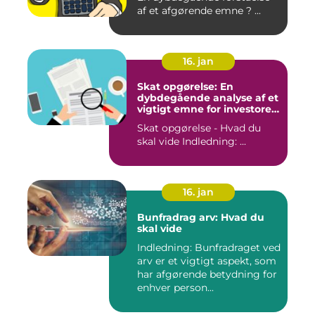
af et afgørende emne ? ...
16. jan
Skat opgørelse: En
dybdegående analyse af et
vigtigt emne for investorer
og finansfolk
Skat opgørelse - Hvad du
skal vide Indledning: ...
16. jan
Bunfradrag arv: Hvad du
skal vide
Indledning: Bunfradraget ved
arv er et vigtigt aspekt, som
har afgørende betydning for
enhver person...