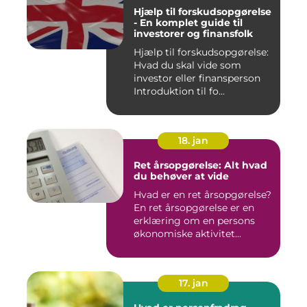
Hjælp til forskudsopgørelse
- En komplet guide til
investorer og finansfolk
Hjælp til forskudsopgørelse:
Hvad du skal vide som
investor eller finansperson
Introduktion til fo...
18. jan
Ret årsopgørelse: Alt hvad
du behøver at vide
Hvad er en ret årsopgørelse?
En ret årsopgørelse er en
erklæring om en persons
økonomiske aktivitet...
17. jan