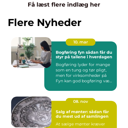
Få læst flere indlæg her
Flere Nyheder
10. mar
Bogføring fyn sådan får du
styr på tallene i hverdagen
Bogføring lyder for mange
som en tung og tør pligt,
men for virksomheder på
Fyn kan god bogføring væ...
08. nov
Salg af mønter: sådan får
du mest ud af samlingen
At sælge mønter kræver