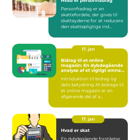
Hvad er personfradrag
Personfradrag er en
skattefordele, der gives til
skatteyderne for at reducere
den skattepligtige ind...
17. jan
Bidrag til et online
magasin: En dybdegående
analyse af et vigtigt emne
for investorer og finansfolk
Introduktion til bidrag og
dets betydning At bidrage til
et online magasin er en
afgørende del af a...
17. jan
Hvad er skat
En dybdegående forståelse