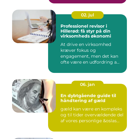
02. jul
Professionel revisor i
Hillerød: få styr på din
virksomheds økonomi
At drive en virksomhed
kræver fokus og
engagement, men det kan
ofte være en udfordring a...
06. jan
En dybtgående guide til
håndtering af gæld
gæld kan være en kompleks
og til tider overvældende del
af vores personlige &oslas...