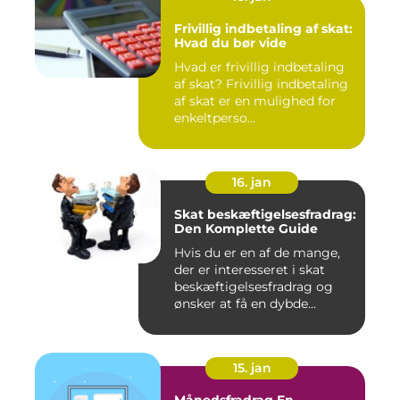
Frivillig indbetaling af skat:
Hvad du bør vide
Hvad er frivillig indbetaling
af skat? Frivillig indbetaling
af skat er en mulighed for
enkeltperso...
16. jan
Skat beskæftigelsesfradrag:
Den Komplette Guide
Hvis du er en af de mange,
der er interesseret i skat
beskæftigelsesfradrag og
ønsker at få en dybde...
15. jan
Månedsfradrag En