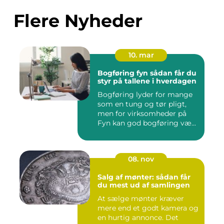
Flere Nyheder
10. mar
Bogføring fyn sådan får du
styr på tallene i hverdagen
Bogføring lyder for mange
som en tung og tør pligt,
men for virksomheder på
Fyn kan god bogføring væ...
08. nov
Salg af mønter: sådan får
du mest ud af samlingen
At sælge mønter kræver
mere end et godt kamera og
en hurtig annonce. Det