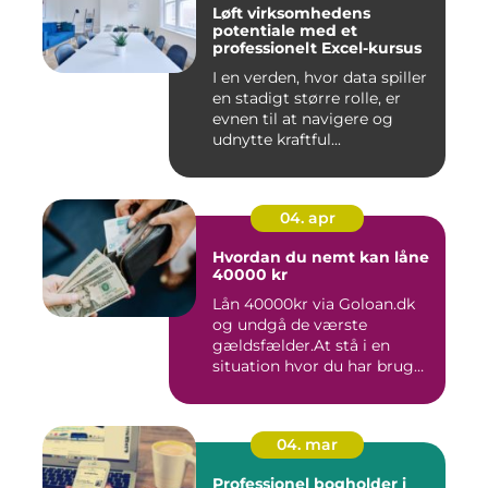
Løft virksomhedens
potentiale med et
professionelt Excel-kursus
I en verden, hvor data spiller
en stadigt større rolle, er
evnen til at navigere og
udnytte kraftful...
04. apr
Hvordan du nemt kan låne
40000 kr
Lån 40000kr via Goloan.dk
og undgå de værste
gældsfælder.At stå i en
situation hvor du har brug
for ...
04. mar
Professionel bogholder i