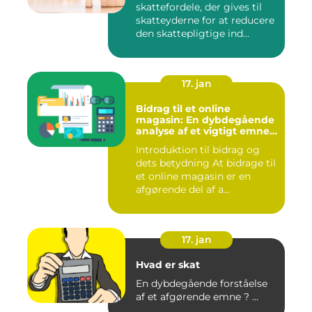
skattefordele, der gives til
skatteyderne for at reducere
den skattepligtige ind...
17. jan
Bidrag til et online
magasin: En dybdegående
analyse af et vigtigt emne
for investorer og finansfolk
Introduktion til bidrag og
dets betydning At bidrage til
et online magasin er en
afgørende del af a...
17. jan
Hvad er skat
En dybdegående forståelse
af et afgørende emne ? ...