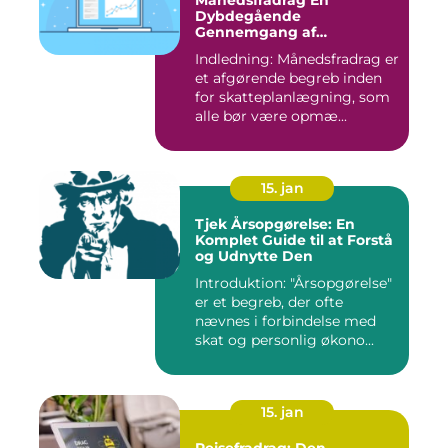
Dybdegående
Gennemgang af
Skattefordele
Indledning: Månedsfradrag er
et afgørende begreb inden
for skatteplanlægning, som
alle bør være opmæ...
15. jan
Tjek Årsopgørelse: En
Komplet Guide til at Forstå
og Udnytte Den
Introduktion: "Årsopgørelse"
er et begreb, der ofte
nævnes i forbindelse med
skat og personlig økono...
15. jan
Rejsefradrag: Den