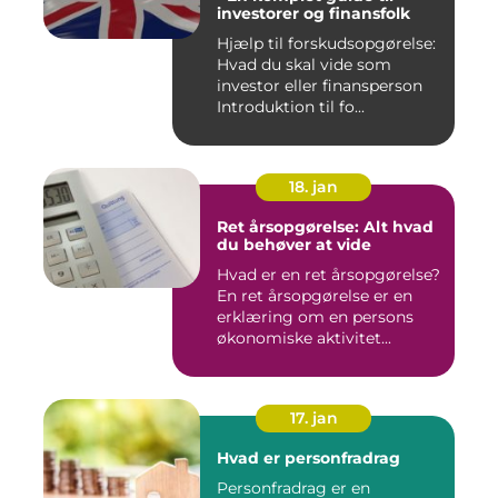
investorer og finansfolk
Hjælp til forskudsopgørelse:
Hvad du skal vide som
investor eller finansperson
Introduktion til fo...
18. jan
Ret årsopgørelse: Alt hvad
du behøver at vide
Hvad er en ret årsopgørelse?
En ret årsopgørelse er en
erklæring om en persons
økonomiske aktivitet...
17. jan
Hvad er personfradrag
Personfradrag er en