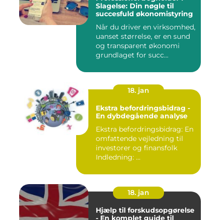
Slagelse: Din nøgle til
succesfuld økonomistyring
Når du driver en virksomhed,
uanset størrelse, er en sund
og transparent økonomi
grundlaget for succ...
18. jan
Ekstra befordringsbidrag -
En dybdegående analyse
Ekstra befordringsbidrag: En
omfattende vejledning til
investorer og finansfolk
Indledning: ...
18. jan
Hjælp til forskudsopgørelse
- En komplet guide til