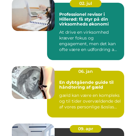
02. jul
Professionel revisor i
Hillerød: få styr på din
virksomheds økonomi
At drive en virksomhed
kræver fokus og
engagement, men det kan
ofte være en udfordring a...
06. jan
En dybtgående guide til
håndtering af gæld
gæld kan være en kompleks
og til tider overvældende del
af vores personlige &oslas...
09. apr