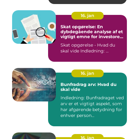
16. jan
Skat opgørelse: En
dybdegående analyse af et
vigtigt emne for investorer
og finansfolk
Skat opgørelse - Hvad du
skal vide Indledning: ...
16. jan
Bunfradrag arv: Hvad du
skal vide
Indledning: Bunfradraget ved
arv er et vigtigt aspekt, som
har afgørende betydning for
enhver person...
16. jan