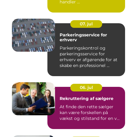
handler ...
07. jul
Parkeringsservice for
erhverv
Parkeringskontrol og
parkeringsservice for
erhverv er afgørende for at
skabe en professionel ...
06. jul
Rekruttering af sælgere
At finde den rette sælger
kan være forskellen på
vækst og stilstand for en v...