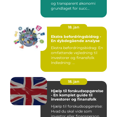
og transparent økonomi
grundlaget for succ...
18. jan
Ekstra befordringsbidrag -
En dybdegående analyse
Ekstra befordringsbidrag: En
omfattende vejledning til
investorer og finansfolk
Indledning: ...
18. jan
Hjælp til forskudsopgørelse
- En komplet guide til
investorer og finansfolk
Hjælp til forskudsopgørelse:
Hvad du skal vide som
investor eller finansperson