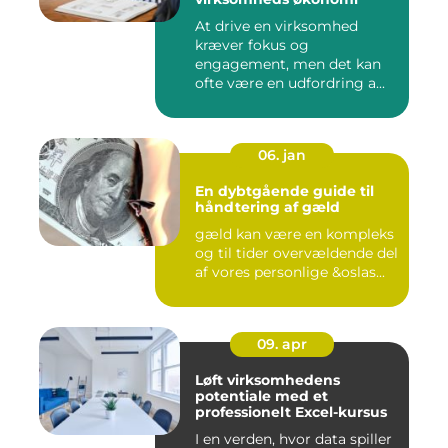
At drive en virksomhed
kræver fokus og
engagement, men det kan
ofte være en udfordring a...
06. jan
En dybtgående guide til
håndtering af gæld
gæld kan være en kompleks
og til tider overvældende del
af vores personlige &oslas...
09. apr
Løft virksomhedens
potentiale med et
professionelt Excel-kursus
I en verden, hvor data spiller