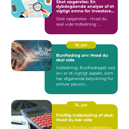
Skat opgørelse: En
dybdegående analyse af et
vigtigt emne for investorer
og finansfolk
Skat opgørelse - Hvad du
skal vide Indledning: ...
16. jan
Bunfradrag arv: Hvad du
skal vide
Indledning: Bunfradraget ved
arv er et vigtigt aspekt, som
har afgørende betydning for
enhver person...
16. jan
Frivillig indbetaling af skat:
Hvad du bør vide
Hvad er frivillig indbetaling