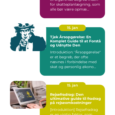
for skatteplanlægning, som
alle bør være opmæ...
15. jan
Tjek Årsopgørelse: En
Komplet Guide til at Forstå
og Udnytte Den
Introduktion: "Årsopgørelse"
er et begreb, der ofte
nævnes i forbindelse med
skat og personlig økono...
15. jan
Rejsefradrag: Den
ultimative guide til fradrag
på rejseomkostninger
[Introduktion] Rejsefradrag
er en vigtig faktor, som