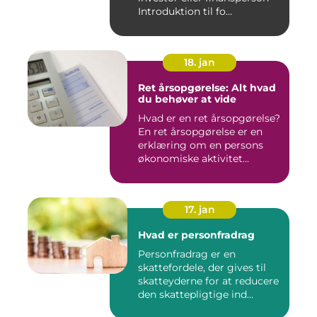
Introduktion til fo...
18. jan
Ret årsopgørelse: Alt hvad
du behøver at vide
Hvad er en ret årsopgørelse?
En ret årsopgørelse er en
erklæring om en persons
økonomiske aktivitet...
17. jan
Hvad er personfradrag
Personfradrag er en
skattefordele, der gives til
skatteyderne for at reducere
den skattepligtige ind...