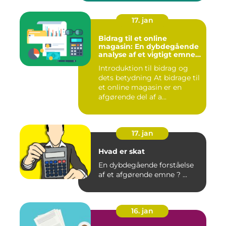
17. jan
Bidrag til et online
magasin: En dybdegående
analyse af et vigtigt emne
for investorer og finansfolk
Introduktion til bidrag og
dets betydning At bidrage til
et online magasin er en
afgørende del af a...
17. jan
Hvad er skat
En dybdegående forståelse
af et afgørende emne ? ...
16. jan