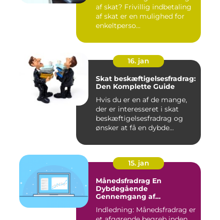
af skat? Frivillig indbetaling
af skat er en mulighed for
enkeltperso...
16. jan
Skat beskæftigelsesfradrag:
Den Komplette Guide
Hvis du er en af de mange,
der er interesseret i skat
beskæftigelsesfradrag og
ønsker at få en dybde...
15. jan
Månedsfradrag En
Dybdegående
Gennemgang af
Skattefordele
Indledning: Månedsfradrag er
et afgørende begreb inden