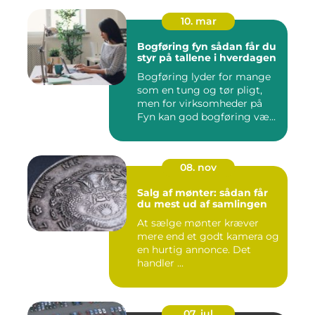
10. mar
Bogføring fyn sådan får du
styr på tallene i hverdagen
Bogføring lyder for mange
som en tung og tør pligt,
men for virksomheder på
Fyn kan god bogføring væ...
08. nov
Salg af mønter: sådan får
du mest ud af samlingen
At sælge mønter kræver
mere end et godt kamera og
en hurtig annonce. Det
handler ...
07. jul