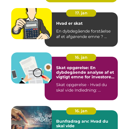
17. jan
Hvad er skat
En dybdegående forståelse
af et afgørende emne ? ...
16. jan
Skat opgørelse: En
dybdegående analyse af et
vigtigt emne for investorer
og finansfolk
Skat opgørelse - Hvad du
skal vide Indledning: ...
16. jan
Bunfradrag arv: Hvad du
skal vide