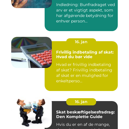
Indledning: Bunfradraget ved
arv er et vigtigt aspekt, som
har afgørende betydning for
enhver person...
16. jan
Frivillig indbetaling af skat:
Hvad du bør vide
Hvad er frivillig indbetaling
af skat? Frivillig indbetaling
af skat er en mulighed for
enkeltperso...
16. jan
Skat beskæftigelsesfradrag:
Den Komplette Guide
Hvis du er en af de mange,