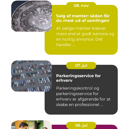
08. nov
Salg af mønter: sådan får
du mest ud af samlingen
At sælge mønter kræver
mere end et godt kamera og
en hurtig annonce. Det
handler ...
07. jul
Parkeringsservice for
erhverv
Parkeringskontrol og
parkeringsservice for
erhverv er afgørende for at
skabe en professionel ...
06. jul