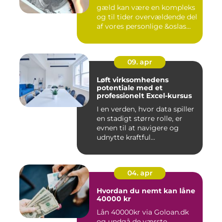
gæld kan være en kompleks
og til tider overvældende del
af vores personlige &oslas...
09. apr
Løft virksomhedens
potentiale med et
professionelt Excel-kursus
I en verden, hvor data spiller
en stadigt større rolle, er
evnen til at navigere og
udnytte kraftful...
04. apr
Hvordan du nemt kan låne
40000 kr
Lån 40000kr via Goloan.dk
og undgå de værste