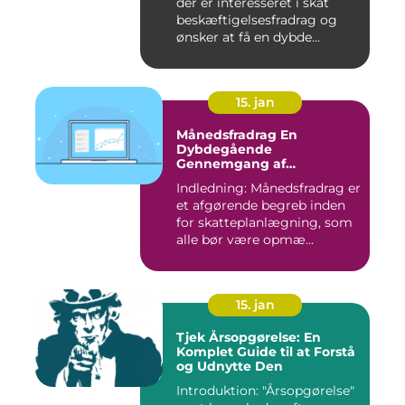
der er interesseret i skat
beskæftigelsesfradrag og
ønsker at få en dybde...
15. jan
Månedsfradrag En
Dybdegående
Gennemgang af
Skattefordele
Indledning: Månedsfradrag er
et afgørende begreb inden
for skatteplanlægning, som
alle bør være opmæ...
15. jan
Tjek Årsopgørelse: En
Komplet Guide til at Forstå
og Udnytte Den
Introduktion: "Årsopgørelse"