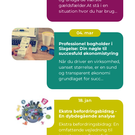
gældsfælder.At stå i en
situation hvor du har brug
for ...
04. mar
Professionel bogholder i
Slagelse: Din nøgle til
succesfuld økonomistyring
Når du driver en virksomhed,
uanset størrelse, er en sund
og transparent økonomi
grundlaget for succ...
18. jan
Ekstra befordringsbidrag -
En dybdegående analyse
Ekstra befordringsbidrag: En
omfattende vejledning til