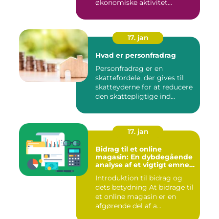
økonomiske aktivitet...
17. jan
Hvad er personfradrag
Personfradrag er en
skattefordele, der gives til
skatteyderne for at reducere
den skattepligtige ind...
17. jan
Bidrag til et online
magasin: En dybdegående
analyse af et vigtigt emne
for investorer og finansfolk
Introduktion til bidrag og
dets betydning At bidrage til
et online magasin er en
afgørende del af a...