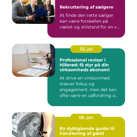
Rekruttering af sælgere
At finde den rette sælger
kan være forskellen på
vækst og stilstand for en v...
02. jul
Professionel revisor i
Hillerød: få styr på din
virksomheds økonomi
At drive en virksomhed
kræver fokus og
engagement, men det kan
ofte være en udfordring a...
06. jan
En dybtgående guide til
håndtering af gæld