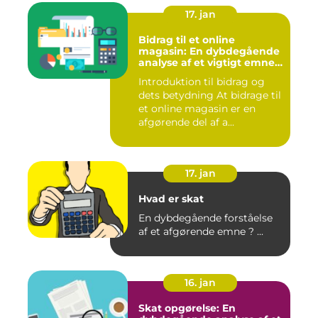
17. jan
Bidrag til et online
magasin: En dybdegående
analyse af et vigtigt emne
for investorer og finansfolk
Introduktion til bidrag og
dets betydning At bidrage til
et online magasin er en
afgørende del af a...
17. jan
Hvad er skat
En dybdegående forståelse
af et afgørende emne ? ...
16. jan
Skat opgørelse: En