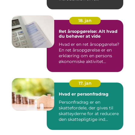
18. jan
Ret årsopgørelse: Alt hvad
du behøver at vide
Hvad er en ret årsopgørelse?
En ret årsopgørelse er en
erklæring om en persons
økonomiske aktivitet...
17. jan
Hvad er personfradrag
Personfradrag er en
skattefordele, der gives til
skatteyderne for at reducere
den skattepligtige ind...