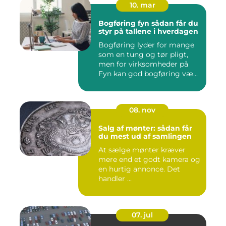
10. mar
Bogføring fyn sådan får du
styr på tallene i hverdagen
Bogføring lyder for mange
som en tung og tør pligt,
men for virksomheder på
Fyn kan god bogføring væ...
08. nov
Salg af mønter: sådan får
du mest ud af samlingen
At sælge mønter kræver
mere end et godt kamera og
en hurtig annonce. Det
handler ...
07. jul