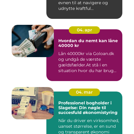
evnen til at navigere og
udnytte kraftful...
04. apr
Hvordan du nemt kan låne
40000 kr
Lån 40000kr via Goloan.dk
og undgå de værste
gældsfælder.At stå i en
situation hvor du har brug
for ...
04. mar
Professionel bogholder i
Slagelse: Din nøgle til
succesfuld økonomistyring
Når du driver en virksomhed,
uanset størrelse, er en sund
og transparent økonomi