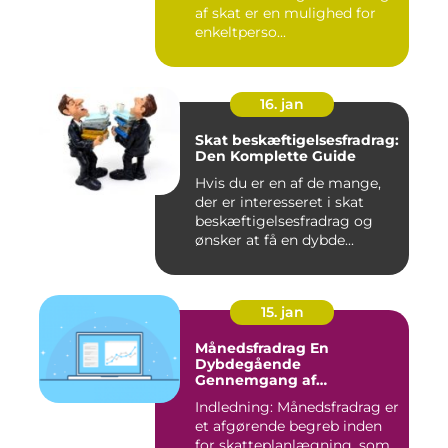
af skat er en mulighed for
enkeltperso...
16. jan
Skat beskæftigelsesfradrag:
Den Komplette Guide
Hvis du er en af de mange,
der er interesseret i skat
beskæftigelsesfradrag og
ønsker at få en dybde...
15. jan
Månedsfradrag En
Dybdegående
Gennemgang af
Skattefordele
Indledning: Månedsfradrag er
et afgørende begreb inden
for skatteplanlægning, som