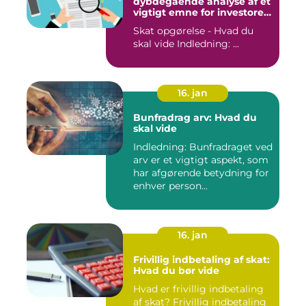
dybdegående analyse af et
vigtigt emne for investorer
og finansfolk
Skat opgørelse - Hvad du
skal vide Indledning: ...
16. jan
Bunfradrag arv: Hvad du
skal vide
Indledning: Bunfradraget ved
arv er et vigtigt aspekt, som
har afgørende betydning for
enhver person...
16. jan
Frivillig indbetaling af skat:
Hvad du bør vide
Hvad er frivillig indbetaling
af skat? Frivillig indbetaling