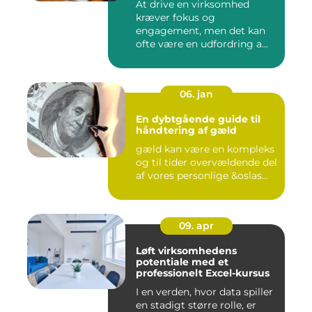
At drive en virksomhed
kræver fokus og
engagement, men det kan
ofte være en udfordring a...
06. jan
En dybtgående guide til
håndtering af gæld
gæld kan være en kompleks
og til tider overvældende del
af vores personlige &oslas...
09. apr
Løft virksomhedens
potentiale med et
professionelt Excel-kursus
I en verden, hvor data spiller
en stadigt større rolle, er