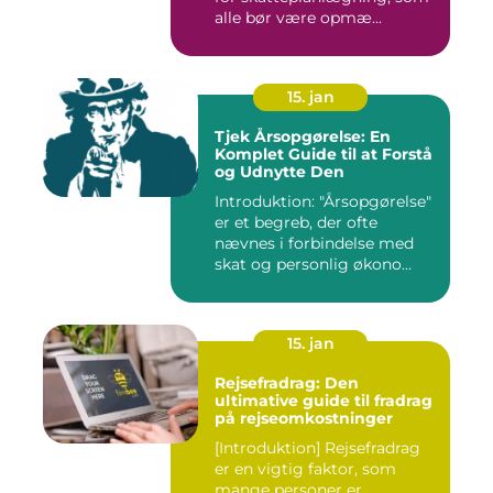
alle bør være opmæ...
15. jan
Tjek Årsopgørelse: En
Komplet Guide til at Forstå
og Udnytte Den
Introduktion: "Årsopgørelse"
er et begreb, der ofte
nævnes i forbindelse med
skat og personlig økono...
15. jan
Rejsefradrag: Den
ultimative guide til fradrag
på rejseomkostninger
[Introduktion] Rejsefradrag
er en vigtig faktor, som
mange personer er