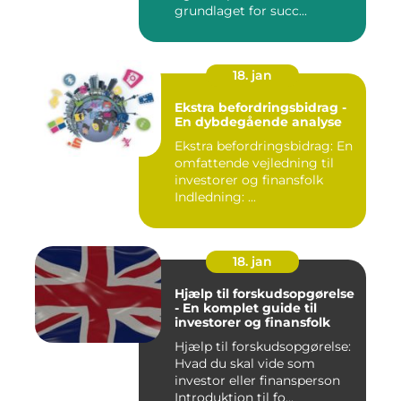
grundlaget for succ...
18. jan
Ekstra befordringsbidrag -
En dybdegående analyse
Ekstra befordringsbidrag: En
omfattende vejledning til
investorer og finansfolk
Indledning: ...
18. jan
Hjælp til forskudsopgørelse
- En komplet guide til
investorer og finansfolk
Hjælp til forskudsopgørelse:
Hvad du skal vide som
investor eller finansperson
Introduktion til fo...