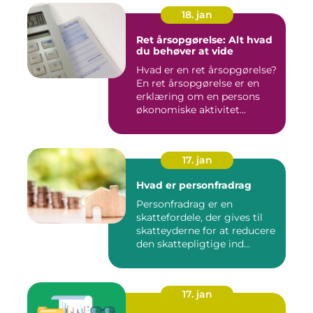
18. jan
Ret årsopgørelse: Alt hvad
du behøver at vide
Hvad er en ret årsopgørelse?
En ret årsopgørelse er en
erklæring om en persons
økonomiske aktivitet...
17. jan
Hvad er personfradrag
Personfradrag er en
skattefordele, der gives til
skatteyderne for at reducere
den skattepligtige ind...
17. jan