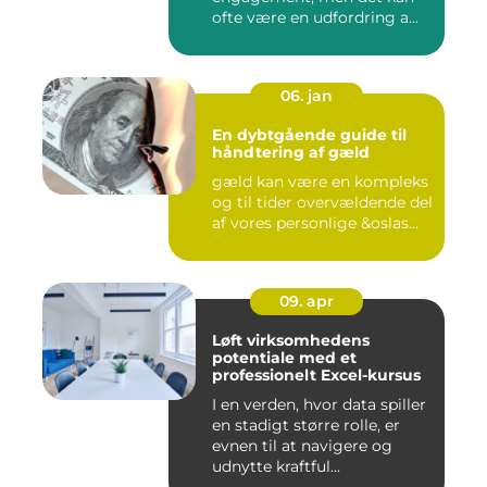
ofte være en udfordring a...
06. jan
En dybtgående guide til
håndtering af gæld
gæld kan være en kompleks
og til tider overvældende del
af vores personlige &oslas...
09. apr
Løft virksomhedens
potentiale med et
professionelt Excel-kursus
I en verden, hvor data spiller
en stadigt større rolle, er
evnen til at navigere og
udnytte kraftful...