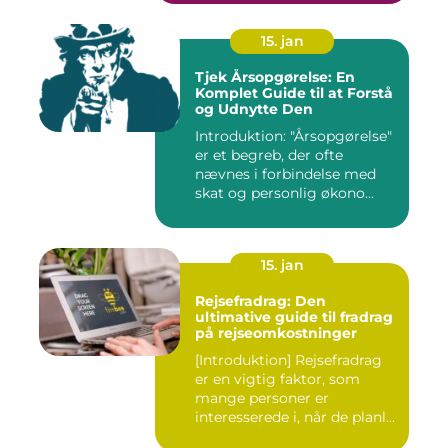
15. jan
Tjek Årsopgørelse: En
Komplet Guide til at Forstå
og Udnytte Den
Introduktion: "Årsopgørelse"
er et begreb, der ofte
nævnes i forbindelse med
skat og personlig økono...
15. jan
Rejsefradrag: Den
ultimative guide til fradrag
på rejseomkostninger
[Introduktion] Rejsefradrag
er en vigtig faktor, som
mange personer er
interesserede i, når de planl...