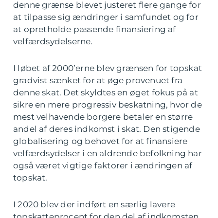
denne grænse blevet justeret flere gange for
at tilpasse sig ændringer i samfundet og for
at opretholde passende finansiering af
velfærdsydelserne.
I løbet af 2000’erne blev grænsen for topskat
gradvist sænket for at øge provenuet fra
denne skat. Det skyldtes en øget fokus på at
sikre en mere progressiv beskatning, hvor de
mest velhavende borgere betaler en større
andel af deres indkomst i skat. Den stigende
globalisering og behovet for at finansiere
velfærdsydelser i en aldrende befolkning har
også været vigtige faktorer i ændringen af
topskat.
I 2020 blev der indført en særlig lavere
topskatteprocent for den del af indkomsten,