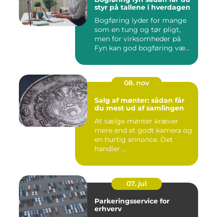
styr på tallene i hverdagen
Bogføring lyder for mange
som en tung og tør pligt,
men for virksomheder på
Fyn kan god bogføring væ...
08. nov
Salg af mønter: sådan får
du mest ud af samlingen
At sælge mønter kræver
mere end et godt kamera og
en hurtig annonce. Det
handler ...
07. jul
Parkeringsservice for
erhverv