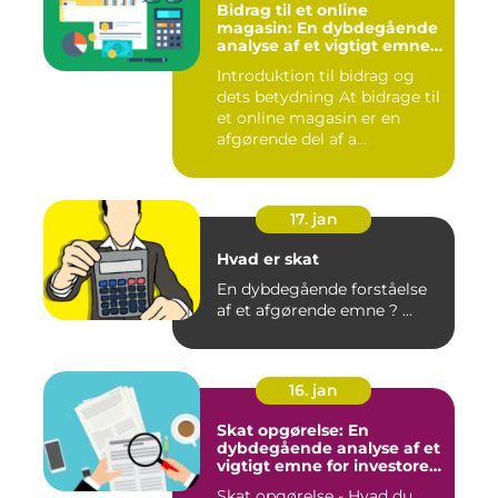
Bidrag til et online
magasin: En dybdegående
analyse af et vigtigt emne
for investorer og finansfolk
Introduktion til bidrag og
dets betydning At bidrage til
et online magasin er en
afgørende del af a...
17. jan
Hvad er skat
En dybdegående forståelse
af et afgørende emne ? ...
16. jan
Skat opgørelse: En
dybdegående analyse af et
vigtigt emne for investorer
og finansfolk
Skat opgørelse - Hvad du