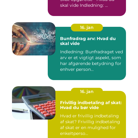
skal vide Indledning: ...
16. jan
Bunfradrag arv: Hvad du
skal vide
Indledning: Bunfradraget ved
arv er et vigtigt aspekt, som
har afgørende betydning for
enhver person...
16. jan
Frivillig indbetaling af skat:
Hvad du bør vide
Hvad er frivillig indbetaling
af skat? Frivillig indbetaling
af skat er en mulighed for
enkeltperso...