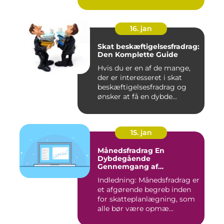
16. jan
Skat beskæftigelsesfradrag:
Den Komplette Guide
Hvis du er en af de mange,
der er interesseret i skat
beskæftigelsesfradrag og
ønsker at få en dybde...
15. jan
Månedsfradrag En
Dybdegående
Gennemgang af
Skattefordele
Indledning: Månedsfradrag er
et afgørende begreb inden
for skatteplanlægning, som
alle bør være opmæ...