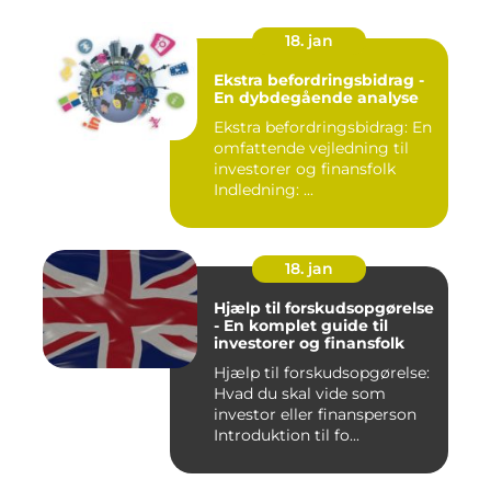
18. jan
Ekstra befordringsbidrag -
En dybdegående analyse
Ekstra befordringsbidrag: En
omfattende vejledning til
investorer og finansfolk
Indledning: ...
18. jan
Hjælp til forskudsopgørelse
- En komplet guide til
investorer og finansfolk
Hjælp til forskudsopgørelse:
Hvad du skal vide som
investor eller finansperson
Introduktion til fo...