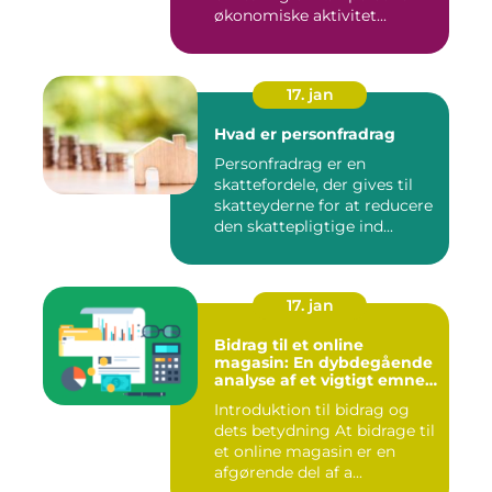
økonomiske aktivitet...
17. jan
Hvad er personfradrag
Personfradrag er en
skattefordele, der gives til
skatteyderne for at reducere
den skattepligtige ind...
17. jan
Bidrag til et online
magasin: En dybdegående
analyse af et vigtigt emne
for investorer og finansfolk
Introduktion til bidrag og
dets betydning At bidrage til
et online magasin er en
afgørende del af a...