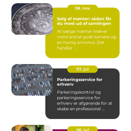
08. nov
Salg af mønter: sådan får
du mest ud af samlingen
At sælge mønter kræver
mere end et godt kamera og
en hurtig annonce. Det
handler ...
07. jul
Parkeringsservice for
erhverv
Parkeringskontrol og
parkeringsservice for
erhverv er afgørende for at
skabe en professionel ...
06. jul