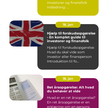
investorer og finansfolk
Indledning: ...
18. jan
Hjælp til forskudsopgørelse
- En komplet guide til
investorer og finansfolk
Hjælp til forskudsopgørelse:
Hvad du skal vide som
investor eller finansperson
Introduktion til fo...
18. jan
Ret årsopgørelse: Alt hvad
du behøver at vide
Hvad er en ret årsopgørelse?
En ret årsopgørelse er en
erklæring om en persons