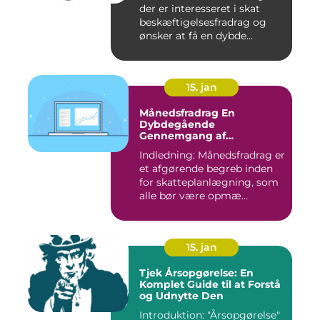
der er interesseret i skat
beskæftigelsesfradrag og
ønsker at få en dybde...
15. jan
Månedsfradrag En
Dybdegående
Gennemgang af
Skattefordele
Indledning: Månedsfradrag er
et afgørende begreb inden
for skatteplanlægning, som
alle bør være opmæ...
15. jan
Tjek Årsopgørelse: En
Komplet Guide til at Forstå
og Udnytte Den
Introduktion: "Årsopgørelse"