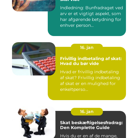
Indledning: Bunfradraget ved
arv er et vigtigt aspekt, som
har afgørende betydning for
enhver person...
16. jan
Frivillig indbetaling af skat:
Hvad du bør vide
Hvad er frivillig indbetaling
af skat? Frivillig indbetaling
af skat er en mulighed for
enkeltperso...
16. jan
Skat beskæftigelsesfradrag:
Den Komplette Guide
Hvis du er en af de mange,