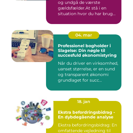
og undgå de værste
gældsfælder.At stå i en
situation hvor du har brug
for ...
04. mar
Professionel bogholder i
Slagelse: Din nøgle til
succesfuld økonomistyring
Når du driver en virksomhed,
uanset størrelse, er en sund
og transparent økonomi
grundlaget for succ...
18. jan
Ekstra befordringsbidrag -
En dybdegående analyse
Ekstra befordringsbidrag: En
omfattende vejledning til