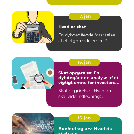
17. jan
Hvad er skat
En dybdegående forståelse
af et afgørende emne ? ...
16. jan
Skat opgørelse: En
dybdegående analyse af et
vigtigt emne for investorer
og finansfolk
Skat opgørelse - Hvad du
skal vide Indledning: ...
16. jan
Bunfradrag arv: Hvad du
skal vide