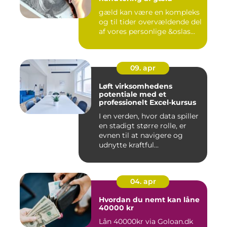
gæld kan være en kompleks
og til tider overvældende del
af vores personlige &oslas...
09. apr
Løft virksomhedens
potentiale med et
professionelt Excel-kursus
I en verden, hvor data spiller
en stadigt større rolle, er
evnen til at navigere og
udnytte kraftful...
04. apr
Hvordan du nemt kan låne
40000 kr
Lån 40000kr via Goloan.dk