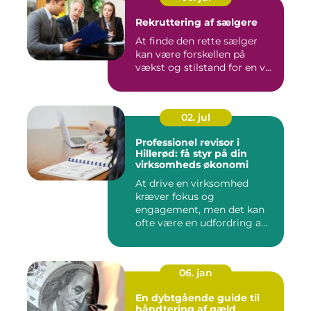
Rekruttering af sælgere
At finde den rette sælger
kan være forskellen på
vækst og stilstand for en v...
02. jul
Professionel revisor i
Hillerød: få styr på din
virksomheds økonomi
At drive en virksomhed
kræver fokus og
engagement, men det kan
ofte være en udfordring a...
06. jan
En dybtgående guide til
håndtering af gæld