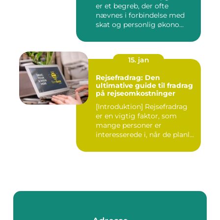
er et begreb, der ofte
nævnes i forbindelse med
skat og personlig økono...
15. jan
Rejsefradrag: Den
ultimative guide til fradrag
på rejseomkostninger
[Introduktion] Rejsefradrag
er en vigtig faktor, som
mange personer er
interesserede i, når de planl...