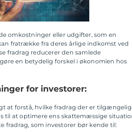
l de omkostninger eller udgifter, som en
an fratrække fra deres årlige indkomst ved
sse fradrag reducerer den samlede
 gøre en betydelig forskel i økonomien hos
inger for investorer:
gt at forstå, hvilke fradrag der er tilgængeli
 til at optimere ens skattemæssige situatio
te fradrag, som investorer bør kende til: