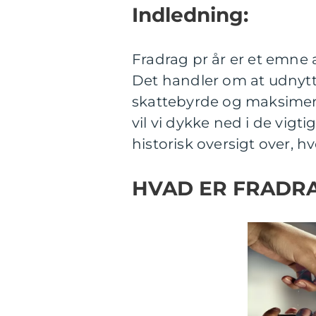
Indledning:
Fradrag pr år er et emne a
Det handler om at udnytt
skattebyrde og maksimere
vil vi dykke ned i de vigti
historisk oversigt over, h
HVAD ER FRADRA