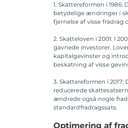
1. Skattereformen i 1986:
betydelige ændringer i s
fjernelse af visse fradrag
2. Skatteloven i 2001: I 2
gavnede investorer. Loven
kapitalgevinster og intr
beskatning af visse gevins
3. Skattereformen i 2017:
reducerede skattesatsern
ændrede også nogle fradr
standardfradragssats.
Optimering af frad