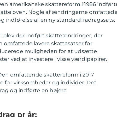
 Den amerikanske skattereform i 1986 indført
katteloven. Nogle af ændringerne omfatted
 og indførelse af en ny standardfradragssats.
001 blev der indført skatteændringer, der
 omfattede lavere skattesatser for
oducerede muligheden for at udsætte
ter ved at investere i visse værdipapirer.
 Den omfattende skattereform i 2017
e for virksomheder og individer. Det
ag og indførte en højere
rag pr år: