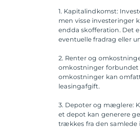
1. Kapitalindkomst: Invest
men visse investeringer ka
endda skofferation. Det e
eventuelle fradrag eller u
2. Renter og omkostninger
omkostninger forbundet me
omkostninger kan omfatt
leasingafgift.
3. Depoter og mæglere: K
et depot kan generere geb
trækkes fra den samlede 