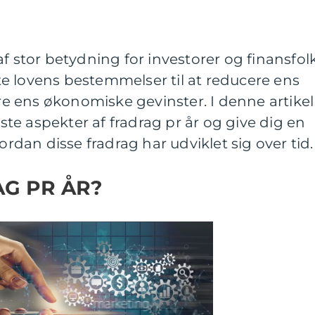
f stor betydning for investorer og finansfolk
e lovens bestemmelser til at reducere ens
 ens økonomiske gevinster. I denne artikel
gste aspekter af fradrag pr år og give dig en
vordan disse fradrag har udviklet sig over tid.
G PR ÅR?