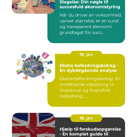
Slagelse: Din nøgle til
succesfuld økonomistyring
Når du driver en virksomhed,
uanset størrelse, er en sund
og transparent økonomi
grundlaget for succ...
18. jan
Ekstra befordringsbidrag -
En dybdegående analyse
Ekstra befordringsbidrag: En
omfattende vejledning til
investorer og finansfolk
Indledning: ...
18. jan
Hjælp til forskudsopgørelse
- En komplet guide til