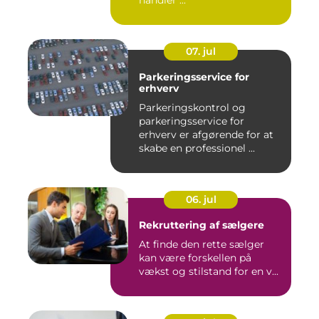
handler ...
07. jul
Parkeringsservice for
erhverv
Parkeringskontrol og
parkeringsservice for
erhverv er afgørende for at
skabe en professionel ...
06. jul
Rekruttering af sælgere
At finde den rette sælger
kan være forskellen på
vækst og stilstand for en v...