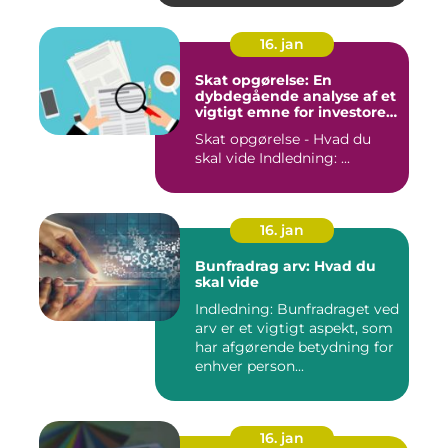
16. jan
Skat opgørelse: En
dybdegående analyse af et
vigtigt emne for investorer
og finansfolk
Skat opgørelse - Hvad du
skal vide Indledning: ...
16. jan
Bunfradrag arv: Hvad du
skal vide
Indledning: Bunfradraget ved
arv er et vigtigt aspekt, som
har afgørende betydning for
enhver person...
16. jan