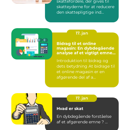
skattefordele, der gives til
skatteyderne for at reducere
den skattepligtige ind...
17. jan
Bidrag til et online
magasin: En dybdegående
analyse af et vigtigt emne
for investorer og finansfolk
Introduktion til bidrag og
dets betydning At bidrage til
et online magasin er en
afgørende del af a...
17. jan
Hvad er skat
En dybdegående forståelse
af et afgørende emne ? ...