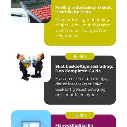
Frivillig indbetaling af skat:
Hvad du bør vide
Hvad er frivillig indbetaling
af skat? Frivillig indbetaling
af skat er en mulighed for
enkeltperso...
16. jan
Skat beskæftigelsesfradrag:
Den Komplette Guide
Hvis du er en af de mange,
der er interesseret i skat
beskæftigelsesfradrag og
ønsker at få en dybde...
15. jan
Månedsfradrag En