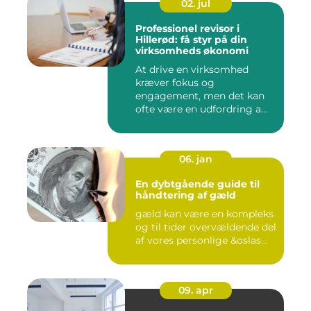
02. jul
Professionel revisor i
Hillerød: få styr på din
virksomheds økonomi
At drive en virksomhed
kræver fokus og
engagement, men det kan
ofte være en udfordring a...
06. jan
En dybtgående guide til
håndtering af gæld
gæld kan være en kompleks
og til tider overvældende del
af vores personlige &oslas...
09. apr