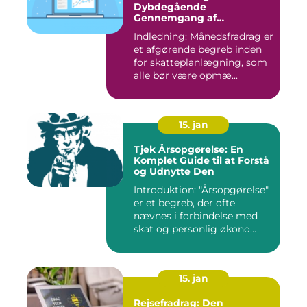
Dybdegående
Gennemgang af
Skattefordele
Indledning: Månedsfradrag er
et afgørende begreb inden
for skatteplanlægning, som
alle bør være opmæ...
15. jan
Tjek Årsopgørelse: En
Komplet Guide til at Forstå
og Udnytte Den
Introduktion: "Årsopgørelse"
er et begreb, der ofte
nævnes i forbindelse med
skat og personlig økono...
15. jan
Rejsefradrag: Den