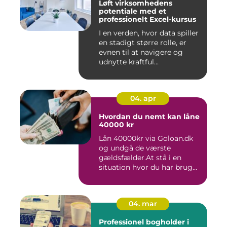
Løft virksomhedens
potentiale med et
professionelt Excel-kursus
I en verden, hvor data spiller
en stadigt større rolle, er
evnen til at navigere og
udnytte kraftful...
04. apr
Hvordan du nemt kan låne
40000 kr
Lån 40000kr via Goloan.dk
og undgå de værste
gældsfælder.At stå i en
situation hvor du har brug
for ...
04. mar
Professionel bogholder i