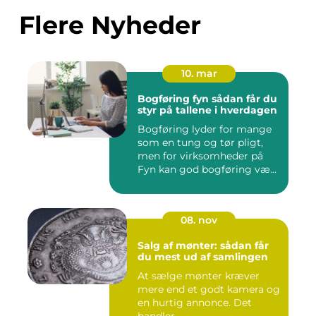
Flere Nyheder
10. mar
Bogføring fyn sådan får du
styr på tallene i hverdagen
Bogføring lyder for mange
som en tung og tør pligt,
men for virksomheder på
Fyn kan god bogføring væ...
08. nov
Salg af mønter: sådan får
du mest ud af samlingen
At sælge mønter kræver
mere end et godt kamera og
en hurtig annonce. Det